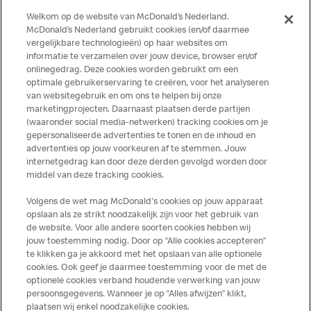
aanwezig. McDonald’s kan zodoende niet garanderen dat
Welkom op de website van McDonald’s Nederland.
haar producten geen sporen van allergenen bevatten.
McDonald’s Nederland gebruikt cookies (en/of daarmee
vergelijkbare technologieën) op haar websites om
McDonald’s aanvaardt daarom geen aansprakelijkheid
informatie te verzamelen over jouw device, browser en/of
indien een gast als gevolg van het binnenkrijgen van (een
onlinegedrag. Deze cookies worden gebruikt om een
spoor van) een allergeen lichamelijke klachten krijgt. Alle
optimale gebruikerservaring te creëren, voor het analyseren
producten kunnen sporen bevatten van dierlijke
van websitegebruik en om ons te helpen bij onze
marketingprojecten. Daarnaast plaatsen derde partijen
ingrediënten. McDonald’s streeft er naar om de
(waaronder social media-netwerken) tracking cookies om je
voedingswaarde- en allergeneninformatie altijd up to date
gepersonaliseerde advertenties te tonen en de inhoud en
te houden. De verstrekte informatie is alleen van
advertenties op jouw voorkeuren af te stemmen. Jouw
toepassing op de in Nederland verkochte producten. Voor
internetgedrag kan door deze derden gevolgd worden door
middel van deze tracking cookies.
meer informatie over voedingswaarden en allergenen kijk
op de McDonald's website of in de McDonald’s App.
Volgens de wet mag McDonald's cookies op jouw apparaat
Publicatiefouten voorbehouden.
opslaan als ze strikt noodzakelijk zijn voor het gebruik van
de website. Voor alle andere soorten cookies hebben wij
jouw toestemming nodig. Door op “Alle cookies accepteren”
te klikken ga je akkoord met het opslaan van alle optionele
cookies. Ook geef je daarmee toestemming voor de met de
Over ons
optionele cookies verband houdende verwerking van jouw
persoonsgegevens. Wanneer je op “Alles afwijzen” klikt,
Services
plaatsen wij enkel noodzakelijke cookies.