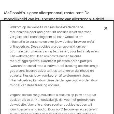
McDonald’s is geen allergenenvrij restaurant. De
mogelijkheid van kruisbesmetting van allergenen is altijd
aanwezig. McDonald’s kan zodoende niet garanderen dat
Welkom op de website van McDonald’s Nederland.
haar producten geen sporen van allergenen bevatten.
McDonald’s Nederland gebruikt cookies (en/of daarmee
vergelijkbare technologieën) op haar websites om
McDonald’s aanvaardt daarom geen aansprakelijkheid
informatie te verzamelen over jouw device, browser en/of
indien een gast als gevolg van het binnenkrijgen van (een
onlinegedrag. Deze cookies worden gebruikt om een
spoor van) een allergeen lichamelijke klachten krijgt. Alle
optimale gebruikerservaring te creëren, voor het analyseren
producten kunnen sporen bevatten van dierlijke
van websitegebruik en om ons te helpen bij onze
marketingprojecten. Daarnaast plaatsen derde partijen
ingrediënten. McDonald’s streeft er naar om de
(waaronder social media-netwerken) tracking cookies om je
voedingswaarde- en allergeneninformatie altijd up to date
gepersonaliseerde advertenties te tonen en de inhoud en
te houden. De verstrekte informatie is alleen van
advertenties op jouw voorkeuren af te stemmen. Jouw
toepassing op de in Nederland verkochte producten. Voor
internetgedrag kan door deze derden gevolgd worden door
middel van deze tracking cookies.
meer informatie over voedingswaarden en allergenen kijk
op de McDonald's website of in de McDonald’s App.
Volgens de wet mag McDonald's cookies op jouw apparaat
Publicatiefouten voorbehouden.
opslaan als ze strikt noodzakelijk zijn voor het gebruik van
de website. Voor alle andere soorten cookies hebben wij
jouw toestemming nodig. Door op “Alle cookies accepteren”