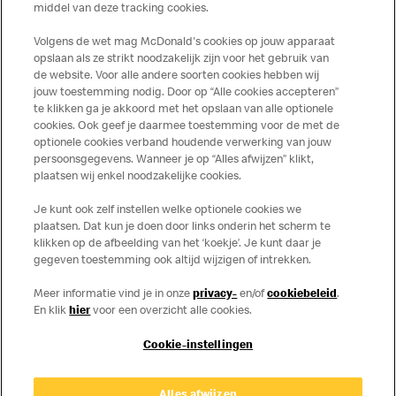
middel van deze tracking cookies.
meer informatie over voedingswaarden en allergenen kijk
op de McDonald's website of in de McDonald’s App.
Volgens de wet mag McDonald's cookies op jouw apparaat
Publicatiefouten voorbehouden.
opslaan als ze strikt noodzakelijk zijn voor het gebruik van
de website. Voor alle andere soorten cookies hebben wij
jouw toestemming nodig. Door op “Alle cookies accepteren”
te klikken ga je akkoord met het opslaan van alle optionele
cookies. Ook geef je daarmee toestemming voor de met de
Over ons
optionele cookies verband houdende verwerking van jouw
persoonsgegevens. Wanneer je op “Alles afwijzen” klikt,
Services
plaatsen wij enkel noodzakelijke cookies.
Je kunt ook zelf instellen welke optionele cookies we
Contact
plaatsen. Dat kun je doen door links onderin het scherm te
klikken op de afbeelding van het ‘koekje’. Je kunt daar je
gegeven toestemming ook altijd wijzigen of intrekken.
Meer informatie vind je in onze
privacy-
en/of
cookiebeleid
.
En klik
hier
voor een overzicht alle cookies.
Cookie-instellingen
Disclaimer
Alles afwijzen