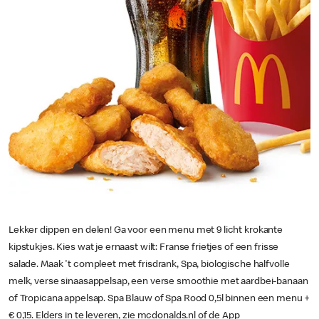
Lekker dippen en delen! Ga voor een menu met 9 licht krokante
kipstukjes. Kies wat je ernaast wilt: Franse frietjes of een frisse
salade. Maak 't compleet met frisdrank, Spa, biologische halfvolle
melk, verse sinaasappelsap, een verse smoothie met aardbei-banaan
of Tropicana appelsap. Spa Blauw of Spa Rood 0,5l binnen een menu +
€ 0,15. Elders in te leveren, zie mcdonalds.nl of de App