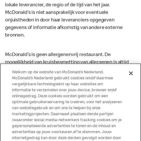
lokale leverancier, de regio of de tijd van het jaar.
McDonald’s is niet aansprakelijk voor eventuele
onjuistheden in door haar leveranciers opgegeven
gegevens of informatie afkomstig van andere externe
bronnen.
McDonald’s is geen allergenenvrij restaurant. De
mogelijkheid van kruisbesmetting van allergenen is altijd
aanwezig. McDonald’s kan zodoende niet garanderen dat
Welkom op de website van McDonald’s Nederland.
haar producten geen sporen van allergenen bevatten.
McDonald’s Nederland gebruikt cookies (en/of daarmee
vergelijkbare technologieën) op haar websites om
McDonald’s aanvaardt daarom geen aansprakelijkheid
informatie te verzamelen over jouw device, browser en/of
indien een gast als gevolg van het binnenkrijgen van (een
onlinegedrag. Deze cookies worden gebruikt om een
spoor van) een allergeen lichamelijke klachten krijgt. Alle
optimale gebruikerservaring te creëren, voor het analyseren
producten kunnen sporen bevatten van dierlijke
van websitegebruik en om ons te helpen bij onze
marketingprojecten. Daarnaast plaatsen derde partijen
ingrediënten. McDonald’s streeft er naar om de
(waaronder social media-netwerken) tracking cookies om je
voedingswaarde- en allergeneninformatie altijd up to date
gepersonaliseerde advertenties te tonen en de inhoud en
te houden. De verstrekte informatie is alleen van
advertenties op jouw voorkeuren af te stemmen. Jouw
toepassing op de in Nederland verkochte producten. Voor
internetgedrag kan door deze derden gevolgd worden door