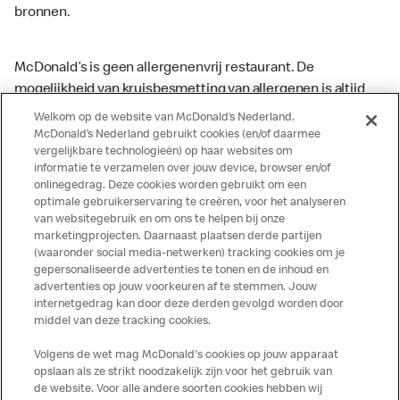
bronnen.
McDonald’s is geen allergenenvrij restaurant. De
mogelijkheid van kruisbesmetting van allergenen is altijd
aanwezig. McDonald’s kan zodoende niet garanderen dat
Welkom op de website van McDonald’s Nederland.
haar producten geen sporen van allergenen bevatten.
McDonald’s Nederland gebruikt cookies (en/of daarmee
vergelijkbare technologieën) op haar websites om
McDonald’s aanvaardt daarom geen aansprakelijkheid
informatie te verzamelen over jouw device, browser en/of
indien een gast als gevolg van het binnenkrijgen van (een
onlinegedrag. Deze cookies worden gebruikt om een
spoor van) een allergeen lichamelijke klachten krijgt. Alle
optimale gebruikerservaring te creëren, voor het analyseren
producten kunnen sporen bevatten van dierlijke
van websitegebruik en om ons te helpen bij onze
marketingprojecten. Daarnaast plaatsen derde partijen
ingrediënten. McDonald’s streeft er naar om de
(waaronder social media-netwerken) tracking cookies om je
voedingswaarde- en allergeneninformatie altijd up to date
gepersonaliseerde advertenties te tonen en de inhoud en
te houden. De verstrekte informatie is alleen van
advertenties op jouw voorkeuren af te stemmen. Jouw
toepassing op de in Nederland verkochte producten. Voor
internetgedrag kan door deze derden gevolgd worden door
middel van deze tracking cookies.
meer informatie over voedingswaarden en allergenen kijk
op de McDonald's website of in de McDonald’s App.
Volgens de wet mag McDonald's cookies op jouw apparaat
Publicatiefouten voorbehouden.
opslaan als ze strikt noodzakelijk zijn voor het gebruik van
de website. Voor alle andere soorten cookies hebben wij