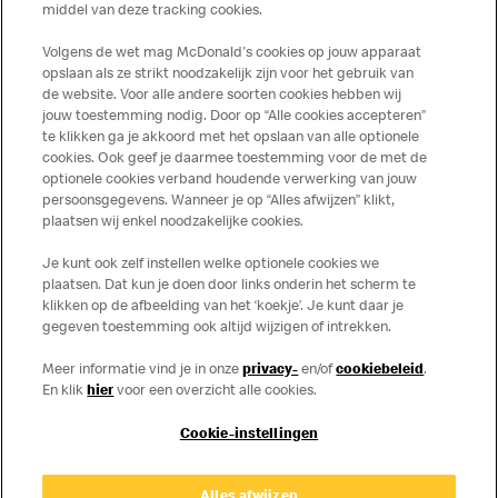
middel van deze tracking cookies.
meer informatie over voedingswaarden en allergenen kijk
op de McDonald's website of in de McDonald’s App.
Volgens de wet mag McDonald's cookies op jouw apparaat
Publicatiefouten voorbehouden.
opslaan als ze strikt noodzakelijk zijn voor het gebruik van
de website. Voor alle andere soorten cookies hebben wij
jouw toestemming nodig. Door op “Alle cookies accepteren”
te klikken ga je akkoord met het opslaan van alle optionele
cookies. Ook geef je daarmee toestemming voor de met de
Over ons
optionele cookies verband houdende verwerking van jouw
persoonsgegevens. Wanneer je op “Alles afwijzen” klikt,
Services
plaatsen wij enkel noodzakelijke cookies.
Je kunt ook zelf instellen welke optionele cookies we
Contact
plaatsen. Dat kun je doen door links onderin het scherm te
klikken op de afbeelding van het ‘koekje’. Je kunt daar je
gegeven toestemming ook altijd wijzigen of intrekken.
Meer informatie vind je in onze
privacy-
en/of
cookiebeleid
.
En klik
hier
voor een overzicht alle cookies.
Cookie-instellingen
Disclaimer
Alles afwijzen