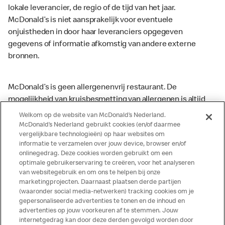
lokale leverancier, de regio of de tijd van het jaar.
McDonald’s is niet aansprakelijk voor eventuele
onjuistheden in door haar leveranciers opgegeven
gegevens of informatie afkomstig van andere externe
bronnen.
McDonald’s is geen allergenenvrij restaurant. De
mogelijkheid van kruisbesmetting van allergenen is altijd
aanwezig. McDonald’s kan zodoende niet garanderen dat
Welkom op de website van McDonald’s Nederland.
haar producten geen sporen van allergenen bevatten.
McDonald’s Nederland gebruikt cookies (en/of daarmee
vergelijkbare technologieën) op haar websites om
McDonald’s aanvaardt daarom geen aansprakelijkheid
informatie te verzamelen over jouw device, browser en/of
indien een gast als gevolg van het binnenkrijgen van (een
onlinegedrag. Deze cookies worden gebruikt om een
spoor van) een allergeen lichamelijke klachten krijgt. Alle
optimale gebruikerservaring te creëren, voor het analyseren
producten kunnen sporen bevatten van dierlijke
van websitegebruik en om ons te helpen bij onze
marketingprojecten. Daarnaast plaatsen derde partijen
ingrediënten. McDonald’s streeft er naar om de
(waaronder social media-netwerken) tracking cookies om je
voedingswaarde- en allergeneninformatie altijd up to date
gepersonaliseerde advertenties te tonen en de inhoud en
te houden. De verstrekte informatie is alleen van
advertenties op jouw voorkeuren af te stemmen. Jouw
toepassing op de in Nederland verkochte producten. Voor
internetgedrag kan door deze derden gevolgd worden door