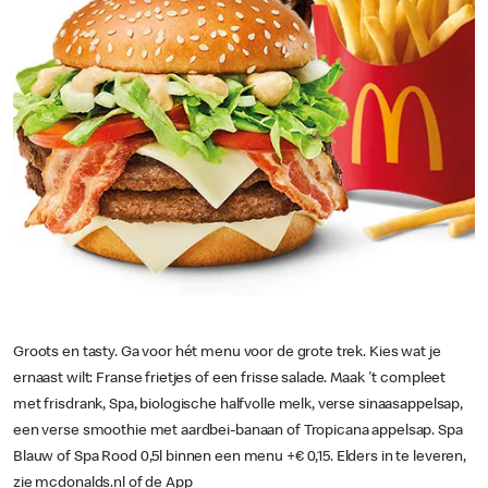
Groots en tasty. Ga voor hét menu voor de grote trek. Kies wat je
ernaast wilt: Franse frietjes of een frisse salade. Maak 't compleet
met frisdrank, Spa, biologische halfvolle melk, verse sinaasappelsap,
een verse smoothie met aardbei-banaan of Tropicana appelsap. Spa
Blauw of Spa Rood 0,5l binnen een menu +€ 0,15. Elders in te leveren,
zie mcdonalds.nl of de App