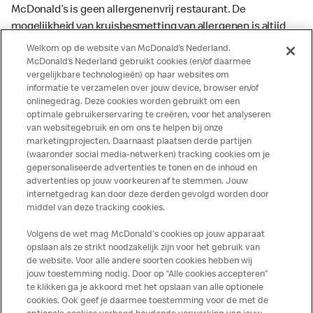
McDonald’s is geen allergenenvrij restaurant. De
mogelijkheid van kruisbesmetting van allergenen is altijd
aanwezig. McDonald’s kan zodoende niet garanderen dat
Welkom op de website van McDonald’s Nederland.
haar producten geen sporen van allergenen bevatten.
McDonald’s Nederland gebruikt cookies (en/of daarmee
vergelijkbare technologieën) op haar websites om
McDonald’s aanvaardt daarom geen aansprakelijkheid
informatie te verzamelen over jouw device, browser en/of
indien een gast als gevolg van het binnenkrijgen van (een
onlinegedrag. Deze cookies worden gebruikt om een
spoor van) een allergeen lichamelijke klachten krijgt. Alle
optimale gebruikerservaring te creëren, voor het analyseren
producten kunnen sporen bevatten van dierlijke
van websitegebruik en om ons te helpen bij onze
marketingprojecten. Daarnaast plaatsen derde partijen
ingrediënten. McDonald’s streeft er naar om de
(waaronder social media-netwerken) tracking cookies om je
voedingswaarde- en allergeneninformatie altijd up to date
gepersonaliseerde advertenties te tonen en de inhoud en
te houden. De verstrekte informatie is alleen van
advertenties op jouw voorkeuren af te stemmen. Jouw
toepassing op de in Nederland verkochte producten. Voor
internetgedrag kan door deze derden gevolgd worden door
middel van deze tracking cookies.
meer informatie over voedingswaarden en allergenen kijk
op de McDonald's website of in de McDonald’s App.
Volgens de wet mag McDonald's cookies op jouw apparaat
Publicatiefouten voorbehouden.
opslaan als ze strikt noodzakelijk zijn voor het gebruik van
de website. Voor alle andere soorten cookies hebben wij
jouw toestemming nodig. Door op “Alle cookies accepteren”
te klikken ga je akkoord met het opslaan van alle optionele
cookies. Ook geef je daarmee toestemming voor de met de
Over ons