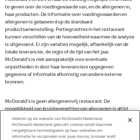
McDonald’s streeft ernaar zo volledig mogelijke informatie
te geven over de voedingswaarde van, en de allergenen in,
haar producten. De informatie over voedingswaarden en
allergenen is gebaseerd op de standaard
productsamenstelling. Portiegroottes in het restaurant
kunnen verschillen van de hoeveelheid waarmee de analyse
is uitgevoerd. Er zijn variaties mogelijk, afhankelijk van de
lokale leverancier, de regio of de tijd van het jaar.
McDonald’s is niet aansprakelijk voor eventuele
onjuistheden in door haar leveranciers opgegeven
gegevens of informatie afkomstig van andere externe
bronnen.
McDonald’s is geen allergenenvrij restaurant. De
mogelijkheid van kruisbesmetting van allergenen is altijd
aanwezig. McDonald’s kan zodoende niet garanderen dat
Welkom op de website van McDonald’s Nederland.
haar producten geen sporen van allergenen bevatten.
McDonald’s Nederland gebruikt cookies (en/of daarmee
vergelijkbare technologieën) op haar websites om
McDonald’s aanvaardt daarom geen aansprakelijkheid
informatie te verzamelen over jouw device, browser en/of
indien een gast als gevolg van het binnenkrijgen van (een