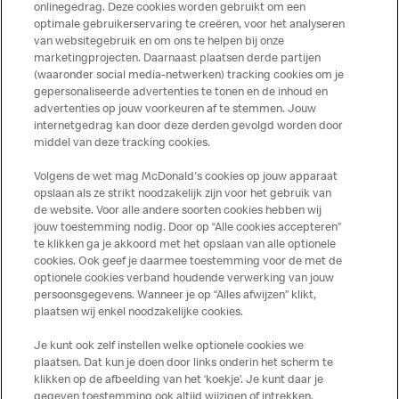
onlinegedrag. Deze cookies worden gebruikt om een
spoor van) een allergeen lichamelijke klachten krijgt. Alle
optimale gebruikerservaring te creëren, voor het analyseren
producten kunnen sporen bevatten van dierlijke
van websitegebruik en om ons te helpen bij onze
marketingprojecten. Daarnaast plaatsen derde partijen
ingrediënten. McDonald’s streeft er naar om de
(waaronder social media-netwerken) tracking cookies om je
voedingswaarde- en allergeneninformatie altijd up to date
gepersonaliseerde advertenties te tonen en de inhoud en
te houden. De verstrekte informatie is alleen van
advertenties op jouw voorkeuren af te stemmen. Jouw
toepassing op de in Nederland verkochte producten. Voor
internetgedrag kan door deze derden gevolgd worden door
middel van deze tracking cookies.
meer informatie over voedingswaarden en allergenen kijk
op de McDonald's website of in de McDonald’s App.
Volgens de wet mag McDonald's cookies op jouw apparaat
Publicatiefouten voorbehouden.
opslaan als ze strikt noodzakelijk zijn voor het gebruik van
de website. Voor alle andere soorten cookies hebben wij
jouw toestemming nodig. Door op “Alle cookies accepteren”
te klikken ga je akkoord met het opslaan van alle optionele
cookies. Ook geef je daarmee toestemming voor de met de
Over ons
optionele cookies verband houdende verwerking van jouw
persoonsgegevens. Wanneer je op “Alles afwijzen” klikt,
Services
plaatsen wij enkel noodzakelijke cookies.
Je kunt ook zelf instellen welke optionele cookies we
Contact
plaatsen. Dat kun je doen door links onderin het scherm te
klikken op de afbeelding van het ‘koekje’. Je kunt daar je
gegeven toestemming ook altijd wijzigen of intrekken.