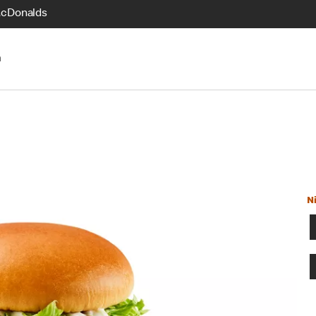
McDonalds
n
N