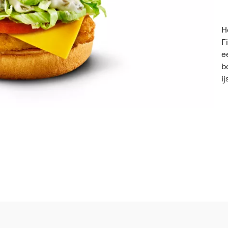
H
F
e
b
i