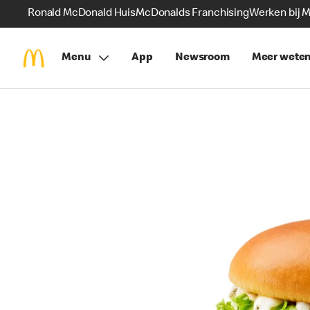
Ronald McDonald Huis
McDonalds Franchising
Werken bij 
Menu
App
Newsroom
Meer wete