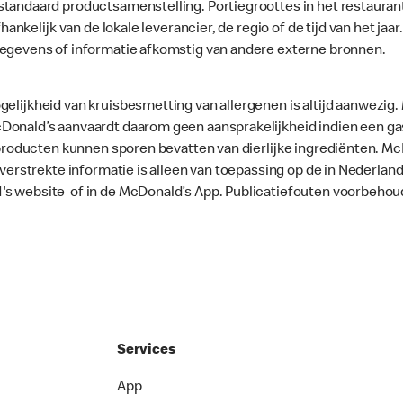
standaard productsamenstelling. Portiegroottes in het restaura
fhankelijk van de lokale leverancier, de regio of de tijd van het ja
gegevens of informatie afkomstig van andere externe bronnen.
gelijkheid van kruisbesmetting van allergenen is altijd aanwezig
onald’s aanvaardt daarom geen aansprakelijkheid indien een gast
le producten kunnen sporen bevatten van dierlijke ingrediënten. 
e verstrekte informatie is alleen van toepassing op de in Nederla
's website of in de McDonald’s App. Publicatiefouten voorbehou
Services
App