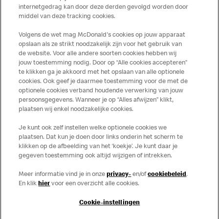
toepassing op de in Nederland verkochte producten. Voor
internetgedrag kan door deze derden gevolgd worden door
middel van deze tracking cookies.
meer informatie over voedingswaarden en allergenen kijk
op de McDonald's website of in de McDonald’s App.
Volgens de wet mag McDonald's cookies op jouw apparaat
Publicatiefouten voorbehouden.
opslaan als ze strikt noodzakelijk zijn voor het gebruik van
de website. Voor alle andere soorten cookies hebben wij
jouw toestemming nodig. Door op “Alle cookies accepteren”
te klikken ga je akkoord met het opslaan van alle optionele
cookies. Ook geef je daarmee toestemming voor de met de
Over ons
optionele cookies verband houdende verwerking van jouw
persoonsgegevens. Wanneer je op “Alles afwijzen” klikt,
Services
plaatsen wij enkel noodzakelijke cookies.
Je kunt ook zelf instellen welke optionele cookies we
Contact
plaatsen. Dat kun je doen door links onderin het scherm te
klikken op de afbeelding van het ‘koekje’. Je kunt daar je
gegeven toestemming ook altijd wijzigen of intrekken.
Meer informatie vind je in onze
privacy-
en/of
cookiebeleid
.
En klik
hier
voor een overzicht alle cookies.
Cookie-instellingen
Disclaimer