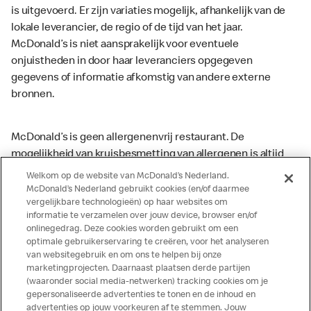
is uitgevoerd. Er zijn variaties mogelijk, afhankelijk van de
lokale leverancier, de regio of de tijd van het jaar.
McDonald’s is niet aansprakelijk voor eventuele
onjuistheden in door haar leveranciers opgegeven
gegevens of informatie afkomstig van andere externe
bronnen.
McDonald’s is geen allergenenvrij restaurant. De
mogelijkheid van kruisbesmetting van allergenen is altijd
aanwezig. McDonald’s kan zodoende niet garanderen dat
Welkom op de website van McDonald’s Nederland.
haar producten geen sporen van allergenen bevatten.
McDonald’s Nederland gebruikt cookies (en/of daarmee
vergelijkbare technologieën) op haar websites om
McDonald’s aanvaardt daarom geen aansprakelijkheid
informatie te verzamelen over jouw device, browser en/of
indien een gast als gevolg van het binnenkrijgen van (een
onlinegedrag. Deze cookies worden gebruikt om een
spoor van) een allergeen lichamelijke klachten krijgt. Alle
optimale gebruikerservaring te creëren, voor het analyseren
producten kunnen sporen bevatten van dierlijke
van websitegebruik en om ons te helpen bij onze
marketingprojecten. Daarnaast plaatsen derde partijen
ingrediënten. McDonald’s streeft er naar om de
(waaronder social media-netwerken) tracking cookies om je
voedingswaarde- en allergeneninformatie altijd up to date
gepersonaliseerde advertenties te tonen en de inhoud en
te houden. De verstrekte informatie is alleen van
advertenties op jouw voorkeuren af te stemmen. Jouw