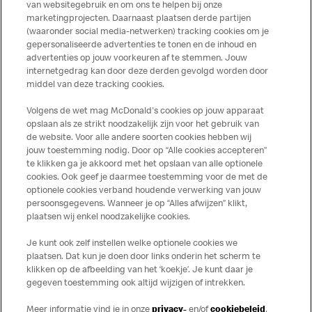
producten kunnen sporen bevatten van dierlijke
van websitegebruik en om ons te helpen bij onze
marketingprojecten. Daarnaast plaatsen derde partijen
ingrediënten. McDonald’s streeft er naar om de
(waaronder social media-netwerken) tracking cookies om je
voedingswaarde- en allergeneninformatie altijd up to date
gepersonaliseerde advertenties te tonen en de inhoud en
te houden. De verstrekte informatie is alleen van
advertenties op jouw voorkeuren af te stemmen. Jouw
toepassing op de in Nederland verkochte producten. Voor
internetgedrag kan door deze derden gevolgd worden door
middel van deze tracking cookies.
meer informatie over voedingswaarden en allergenen kijk
op de McDonald's website of in de McDonald’s App.
Volgens de wet mag McDonald's cookies op jouw apparaat
Publicatiefouten voorbehouden.
opslaan als ze strikt noodzakelijk zijn voor het gebruik van
de website. Voor alle andere soorten cookies hebben wij
jouw toestemming nodig. Door op “Alle cookies accepteren”
te klikken ga je akkoord met het opslaan van alle optionele
cookies. Ook geef je daarmee toestemming voor de met de
Over ons
optionele cookies verband houdende verwerking van jouw
persoonsgegevens. Wanneer je op “Alles afwijzen” klikt,
Services
plaatsen wij enkel noodzakelijke cookies.
Je kunt ook zelf instellen welke optionele cookies we
Contact
plaatsen. Dat kun je doen door links onderin het scherm te
klikken op de afbeelding van het ‘koekje’. Je kunt daar je
gegeven toestemming ook altijd wijzigen of intrekken.
Meer informatie vind je in onze
privacy-
en/of
cookiebeleid
.