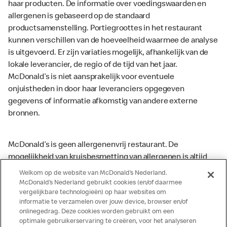
haar producten. De informatie over voedingswaarden en
allergenen is gebaseerd op de standaard
productsamenstelling. Portiegroottes in het restaurant
kunnen verschillen van de hoeveelheid waarmee de analyse
is uitgevoerd. Er zijn variaties mogelijk, afhankelijk van de
lokale leverancier, de regio of de tijd van het jaar.
McDonald’s is niet aansprakelijk voor eventuele
onjuistheden in door haar leveranciers opgegeven
gegevens of informatie afkomstig van andere externe
bronnen.
McDonald’s is geen allergenenvrij restaurant. De
mogelijkheid van kruisbesmetting van allergenen is altijd
aanwezig. McDonald’s kan zodoende niet garanderen dat
Welkom op de website van McDonald’s Nederland.
haar producten geen sporen van allergenen bevatten.
McDonald’s Nederland gebruikt cookies (en/of daarmee
vergelijkbare technologieën) op haar websites om
McDonald’s aanvaardt daarom geen aansprakelijkheid
informatie te verzamelen over jouw device, browser en/of
indien een gast als gevolg van het binnenkrijgen van (een
onlinegedrag. Deze cookies worden gebruikt om een
spoor van) een allergeen lichamelijke klachten krijgt. Alle
optimale gebruikerservaring te creëren, voor het analyseren