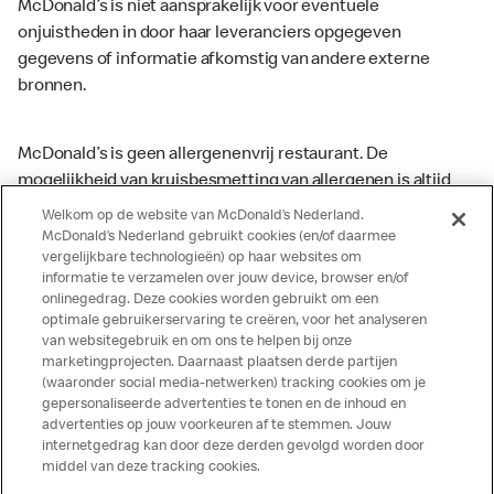
McDonald’s is niet aansprakelijk voor eventuele
onjuistheden in door haar leveranciers opgegeven
gegevens of informatie afkomstig van andere externe
bronnen.
McDonald’s is geen allergenenvrij restaurant. De
mogelijkheid van kruisbesmetting van allergenen is altijd
aanwezig. McDonald’s kan zodoende niet garanderen dat
Welkom op de website van McDonald’s Nederland.
haar producten geen sporen van allergenen bevatten.
McDonald’s Nederland gebruikt cookies (en/of daarmee
vergelijkbare technologieën) op haar websites om
McDonald’s aanvaardt daarom geen aansprakelijkheid
informatie te verzamelen over jouw device, browser en/of
indien een gast als gevolg van het binnenkrijgen van (een
onlinegedrag. Deze cookies worden gebruikt om een
spoor van) een allergeen lichamelijke klachten krijgt. Alle
optimale gebruikerservaring te creëren, voor het analyseren
producten kunnen sporen bevatten van dierlijke
van websitegebruik en om ons te helpen bij onze
marketingprojecten. Daarnaast plaatsen derde partijen
ingrediënten. McDonald’s streeft er naar om de
(waaronder social media-netwerken) tracking cookies om je
voedingswaarde- en allergeneninformatie altijd up to date
gepersonaliseerde advertenties te tonen en de inhoud en
te houden. De verstrekte informatie is alleen van
advertenties op jouw voorkeuren af te stemmen. Jouw
toepassing op de in Nederland verkochte producten. Voor
internetgedrag kan door deze derden gevolgd worden door
middel van deze tracking cookies.
meer informatie over voedingswaarden en allergenen kijk