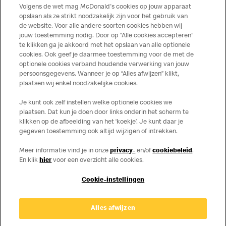
op de McDonald's website of in de McDonald’s App.
Volgens de wet mag McDonald's cookies op jouw apparaat
Publicatiefouten voorbehouden.
opslaan als ze strikt noodzakelijk zijn voor het gebruik van
de website. Voor alle andere soorten cookies hebben wij
jouw toestemming nodig. Door op “Alle cookies accepteren”
te klikken ga je akkoord met het opslaan van alle optionele
cookies. Ook geef je daarmee toestemming voor de met de
Over ons
optionele cookies verband houdende verwerking van jouw
persoonsgegevens. Wanneer je op “Alles afwijzen” klikt,
Services
plaatsen wij enkel noodzakelijke cookies.
Je kunt ook zelf instellen welke optionele cookies we
Contact
plaatsen. Dat kun je doen door links onderin het scherm te
klikken op de afbeelding van het ‘koekje’. Je kunt daar je
gegeven toestemming ook altijd wijzigen of intrekken.
Meer informatie vind je in onze
privacy-
en/of
cookiebeleid
.
En klik
hier
voor een overzicht alle cookies.
Cookie-instellingen
Disclaimer
Alles afwijzen
Privacy
Cookies