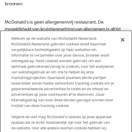
bronnen.
McDonald’s is geen allergenenvrij restaurant. De
mogelijkheid van kruisbesmetting van allergenen is altijd
aanwezig. McDonald’s kan zodoende niet garanderen dat
Welkom op de website van McDonald’s Nederland.
haar producten geen sporen van allergenen bevatten.
McDonald’s Nederland gebruikt cookies (en/of daarmee
vergelijkbare technologieën) op haar websites om
McDonald’s aanvaardt daarom geen aansprakelijkheid
informatie te verzamelen over jouw device, browser en/of
indien een gast als gevolg van het binnenkrijgen van (een
onlinegedrag. Deze cookies worden gebruikt om een
spoor van) een allergeen lichamelijke klachten krijgt. Alle
optimale gebruikerservaring te creëren, voor het analyseren
producten kunnen sporen bevatten van dierlijke
van websitegebruik en om ons te helpen bij onze
marketingprojecten. Daarnaast plaatsen derde partijen
ingrediënten. McDonald’s streeft er naar om de
(waaronder social media-netwerken) tracking cookies om je
voedingswaarde- en allergeneninformatie altijd up to date
gepersonaliseerde advertenties te tonen en de inhoud en
te houden. De verstrekte informatie is alleen van
advertenties op jouw voorkeuren af te stemmen. Jouw
toepassing op de in Nederland verkochte producten. Voor
internetgedrag kan door deze derden gevolgd worden door
middel van deze tracking cookies.
meer informatie over voedingswaarden en allergenen kijk
op de McDonald's website of in de McDonald’s App.
Volgens de wet mag McDonald's cookies op jouw apparaat
Publicatiefouten voorbehouden.
opslaan als ze strikt noodzakelijk zijn voor het gebruik van
de website. Voor alle andere soorten cookies hebben wij