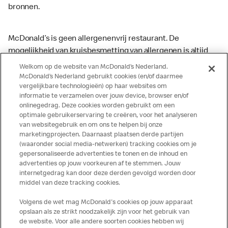
bronnen.
McDonald’s is geen allergenenvrij restaurant. De
mogelijkheid van kruisbesmetting van allergenen is altijd
aanwezig. McDonald’s kan zodoende niet garanderen dat
Welkom op de website van McDonald’s Nederland.
haar producten geen sporen van allergenen bevatten.
McDonald’s Nederland gebruikt cookies (en/of daarmee
vergelijkbare technologieën) op haar websites om
McDonald’s aanvaardt daarom geen aansprakelijkheid
informatie te verzamelen over jouw device, browser en/of
indien een gast als gevolg van het binnenkrijgen van (een
onlinegedrag. Deze cookies worden gebruikt om een
spoor van) een allergeen lichamelijke klachten krijgt. Alle
optimale gebruikerservaring te creëren, voor het analyseren
producten kunnen sporen bevatten van dierlijke
van websitegebruik en om ons te helpen bij onze
marketingprojecten. Daarnaast plaatsen derde partijen
ingrediënten. McDonald’s streeft er naar om de
(waaronder social media-netwerken) tracking cookies om je
voedingswaarde- en allergeneninformatie altijd up to date
gepersonaliseerde advertenties te tonen en de inhoud en
te houden. De verstrekte informatie is alleen van
advertenties op jouw voorkeuren af te stemmen. Jouw
toepassing op de in Nederland verkochte producten. Voor
internetgedrag kan door deze derden gevolgd worden door
middel van deze tracking cookies.
meer informatie over voedingswaarden en allergenen kijk
op de McDonald's website of in de McDonald’s App.
Volgens de wet mag McDonald's cookies op jouw apparaat
Publicatiefouten voorbehouden.
opslaan als ze strikt noodzakelijk zijn voor het gebruik van
de website. Voor alle andere soorten cookies hebben wij