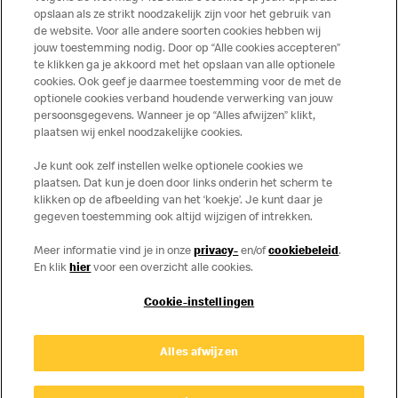
Publicatiefouten voorbehouden.
opslaan als ze strikt noodzakelijk zijn voor het gebruik van
de website. Voor alle andere soorten cookies hebben wij
jouw toestemming nodig. Door op “Alle cookies accepteren”
te klikken ga je akkoord met het opslaan van alle optionele
cookies. Ook geef je daarmee toestemming voor de met de
Over ons
optionele cookies verband houdende verwerking van jouw
persoonsgegevens. Wanneer je op “Alles afwijzen” klikt,
Services
plaatsen wij enkel noodzakelijke cookies.
Je kunt ook zelf instellen welke optionele cookies we
Contact
plaatsen. Dat kun je doen door links onderin het scherm te
klikken op de afbeelding van het ‘koekje’. Je kunt daar je
gegeven toestemming ook altijd wijzigen of intrekken.
Meer informatie vind je in onze
privacy-
en/of
cookiebeleid
.
En klik
hier
voor een overzicht alle cookies.
Cookie-instellingen
Disclaimer
Alles afwijzen
Privacy
Cookies
© Copyright © 2026 McDonald's Nederland.