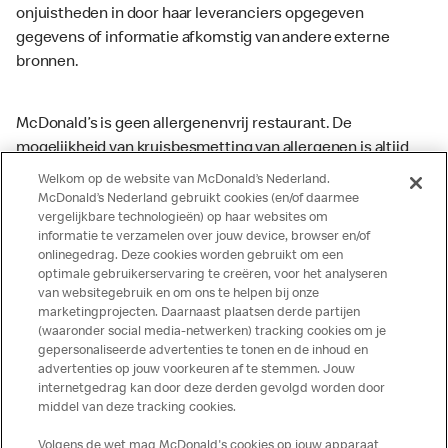
onjuistheden in door haar leveranciers opgegeven
gegevens of informatie afkomstig van andere externe
bronnen.
McDonald’s is geen allergenenvrij restaurant. De
mogelijkheid van kruisbesmetting van allergenen is altijd
aanwezig. McDonald’s kan zodoende niet garanderen dat
Welkom op de website van McDonald’s Nederland.
haar producten geen sporen van allergenen bevatten.
McDonald’s Nederland gebruikt cookies (en/of daarmee
vergelijkbare technologieën) op haar websites om
McDonald’s aanvaardt daarom geen aansprakelijkheid
informatie te verzamelen over jouw device, browser en/of
indien een gast als gevolg van het binnenkrijgen van (een
onlinegedrag. Deze cookies worden gebruikt om een
spoor van) een allergeen lichamelijke klachten krijgt. Alle
optimale gebruikerservaring te creëren, voor het analyseren
producten kunnen sporen bevatten van dierlijke
van websitegebruik en om ons te helpen bij onze
marketingprojecten. Daarnaast plaatsen derde partijen
ingrediënten. McDonald’s streeft er naar om de
(waaronder social media-netwerken) tracking cookies om je
voedingswaarde- en allergeneninformatie altijd up to date
gepersonaliseerde advertenties te tonen en de inhoud en
te houden. De verstrekte informatie is alleen van
advertenties op jouw voorkeuren af te stemmen. Jouw
toepassing op de in Nederland verkochte producten. Voor
internetgedrag kan door deze derden gevolgd worden door
middel van deze tracking cookies.
meer informatie over voedingswaarden en allergenen kijk
op de McDonald's website of in de McDonald’s App.
Volgens de wet mag McDonald's cookies op jouw apparaat