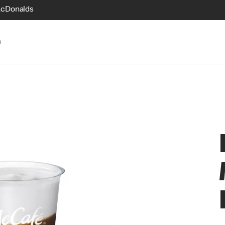
McDonalds
n