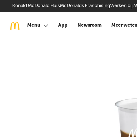
Ronald McDonald Huis
McDonalds Franchising
Werken bij 
Menu
App
Newsroom
Meer wete