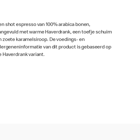
en shot espresso van 100% arabica bonen,
angevuld met warme Haverdrank, een toefje schuim
n zoete karamelsiroop. De voedings- en
llergeneninformatie van dit product is gebaseerd op
e Haverdrank variant.