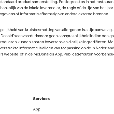
standaard productsamenstelling. Portiegroottes in het restaura
fhankelijk van de lokale leverancier, de regio of de tijd van het ja
gegevens of informatie afkomstig van andere externe bronnen.
gelijkheid van kruisbesmetting van allergenen is altijd aanwezig
onald’s aanvaardt daarom geen aansprakelijkheid indien een gast
le producten kunnen sporen bevatten van dierlijke ingrediënten. 
e verstrekte informatie is alleen van toepassing op de in Nederla
's website of in de McDonald’s App. Publicatiefouten voorbehou
Services
App