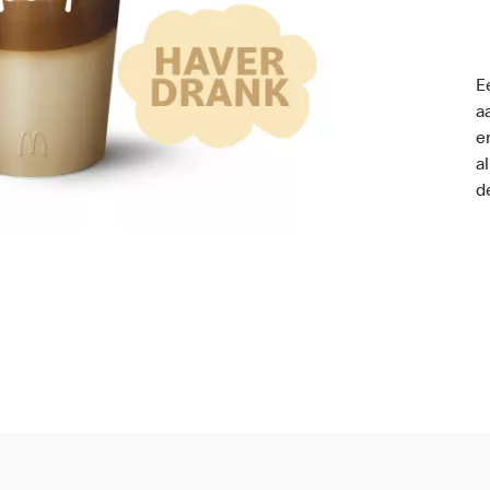
E
a
e
a
d