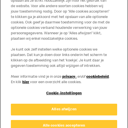
opslaan als ze strikt noodzakelijk zijn voor het gebruik van
de website. Voor alle andere soorten cookies hebben wij
jouw toestemming nodig. Door op “Alle cookies accepteren”
te klikken ga je akkoord met het opslaan van alle optionele
cookies. Ook geef je daarmee toestemming voor de met de
Over ons
optionele cookies verband houdende verwerking van jouw
persoonsgegevens. Wanneer je op “Alles afwijzen” klikt,
Services
plaatsen wij enkel noodzakelijke cookies.
Je kunt ook zelf instellen welke optionele cookies we
Contact
plaatsen. Dat kun je doen door links onderin het scherm te
klikken op de afbeelding van het ‘koekje’. Je kunt daar je
gegeven toestemming ook altijd wijzigen of intrekken.
Meer informatie vind je in onze
privacy-
en/of
cookiebeleid
.
En klik
hier
voor een overzicht alle cookies.
Cookie-instellingen
Disclaimer
Alles afwijzen
Privacy
Cookies
© Copyright © 2026 McDonald's Nederland.
Alle cookies accepteren