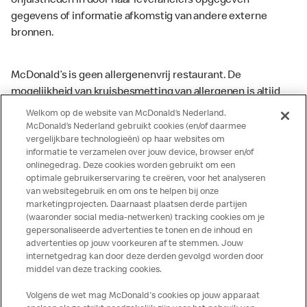
onjuistheden in door haar leveranciers opgegeven
gegevens of informatie afkomstig van andere externe
bronnen.
McDonald’s is geen allergenenvrij restaurant. De
mogelijkheid van kruisbesmetting van allergenen is altijd
aanwezig. McDonald’s kan zodoende niet garanderen dat
Welkom op de website van McDonald’s Nederland.
haar producten geen sporen van allergenen bevatten.
McDonald’s Nederland gebruikt cookies (en/of daarmee
vergelijkbare technologieën) op haar websites om
McDonald’s aanvaardt daarom geen aansprakelijkheid
informatie te verzamelen over jouw device, browser en/of
indien een gast als gevolg van het binnenkrijgen van (een
onlinegedrag. Deze cookies worden gebruikt om een
spoor van) een allergeen lichamelijke klachten krijgt. Alle
optimale gebruikerservaring te creëren, voor het analyseren
producten kunnen sporen bevatten van dierlijke
van websitegebruik en om ons te helpen bij onze
marketingprojecten. Daarnaast plaatsen derde partijen
ingrediënten. McDonald’s streeft er naar om de
(waaronder social media-netwerken) tracking cookies om je
voedingswaarde- en allergeneninformatie altijd up to date
gepersonaliseerde advertenties te tonen en de inhoud en
te houden. De verstrekte informatie is alleen van
advertenties op jouw voorkeuren af te stemmen. Jouw
toepassing op de in Nederland verkochte producten. Voor
internetgedrag kan door deze derden gevolgd worden door
middel van deze tracking cookies.
meer informatie over voedingswaarden en allergenen kijk
op de McDonald's website of in de McDonald’s App.
Volgens de wet mag McDonald's cookies op jouw apparaat
Publicatiefouten voorbehouden.