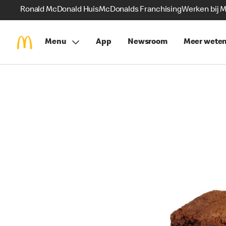
Ronald McDonald Huis
McDonalds Franchising
Werken bij 
Menu
App
Newsroom
Meer wete