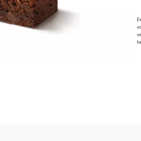
E
v
v
h