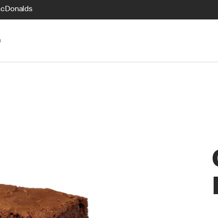
McDonalds
n