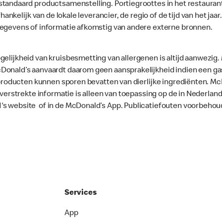
standaard productsamenstelling. Portiegroottes in het restaura
fhankelijk van de lokale leverancier, de regio of de tijd van het ja
gegevens of informatie afkomstig van andere externe bronnen.
gelijkheid van kruisbesmetting van allergenen is altijd aanwezig
onald’s aanvaardt daarom geen aansprakelijkheid indien een gast
le producten kunnen sporen bevatten van dierlijke ingrediënten. 
e verstrekte informatie is alleen van toepassing op de in Nederla
's website of in de McDonald’s App. Publicatiefouten voorbehou
Services
App