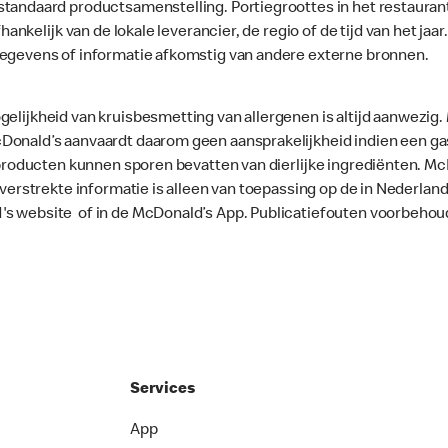
standaard productsamenstelling. Portiegroottes in het restaura
fhankelijk van de lokale leverancier, de regio of de tijd van het ja
gegevens of informatie afkomstig van andere externe bronnen.
gelijkheid van kruisbesmetting van allergenen is altijd aanwezig
onald’s aanvaardt daarom geen aansprakelijkheid indien een gast
le producten kunnen sporen bevatten van dierlijke ingrediënten. 
e verstrekte informatie is alleen van toepassing op de in Nederla
's website of in de McDonald’s App. Publicatiefouten voorbehou
Services
App