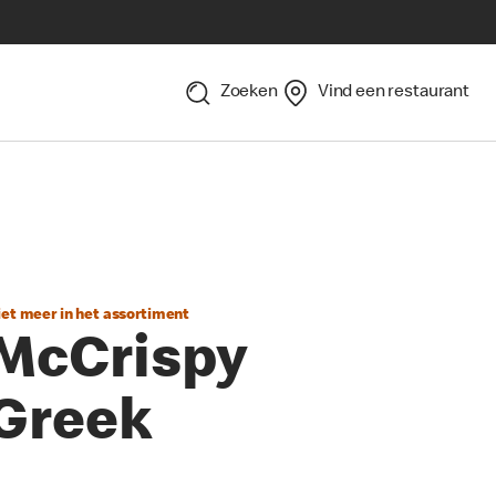
Zoeken
Vind een restaurant
iet meer in het assortiment
McCrispy
Greek