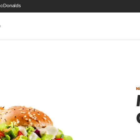
McDonalds
n
N