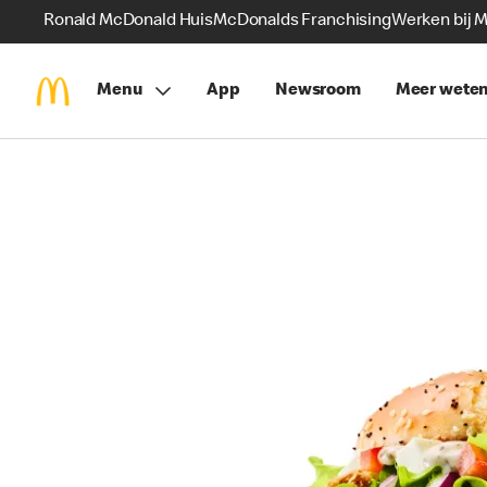
Ronald McDonald Huis
McDonalds Franchising
Werken bij 
Menu
App
Newsroom
Meer wete