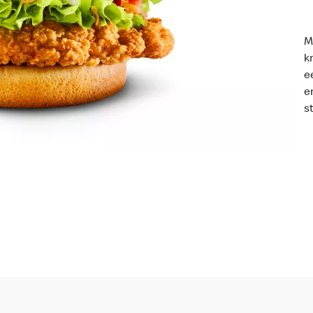
M
k
e
e
s