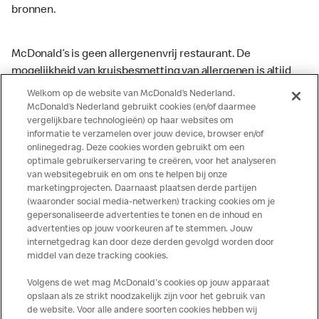
bronnen.
McDonald’s is geen allergenenvrij restaurant. De
mogelijkheid van kruisbesmetting van allergenen is altijd
aanwezig. McDonald’s kan zodoende niet garanderen dat
Welkom op de website van McDonald’s Nederland.
haar producten geen sporen van allergenen bevatten.
McDonald’s Nederland gebruikt cookies (en/of daarmee
vergelijkbare technologieën) op haar websites om
McDonald’s aanvaardt daarom geen aansprakelijkheid
informatie te verzamelen over jouw device, browser en/of
indien een gast als gevolg van het binnenkrijgen van (een
onlinegedrag. Deze cookies worden gebruikt om een
spoor van) een allergeen lichamelijke klachten krijgt. Alle
optimale gebruikerservaring te creëren, voor het analyseren
producten kunnen sporen bevatten van dierlijke
van websitegebruik en om ons te helpen bij onze
marketingprojecten. Daarnaast plaatsen derde partijen
ingrediënten. McDonald’s streeft er naar om de
(waaronder social media-netwerken) tracking cookies om je
voedingswaarde- en allergeneninformatie altijd up to date
gepersonaliseerde advertenties te tonen en de inhoud en
te houden. De verstrekte informatie is alleen van
advertenties op jouw voorkeuren af te stemmen. Jouw
toepassing op de in Nederland verkochte producten. Voor
internetgedrag kan door deze derden gevolgd worden door
middel van deze tracking cookies.
meer informatie over voedingswaarden en allergenen kijk
op de McDonald's website of in de McDonald’s App.
Volgens de wet mag McDonald's cookies op jouw apparaat
Publicatiefouten voorbehouden.
opslaan als ze strikt noodzakelijk zijn voor het gebruik van
de website. Voor alle andere soorten cookies hebben wij