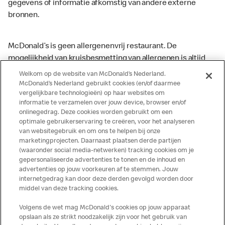
gegevens of informatie afkomstig van andere externe
bronnen.
McDonald’s is geen allergenenvrij restaurant. De
mogelijkheid van kruisbesmetting van allergenen is altijd
aanwezig. McDonald’s kan zodoende niet garanderen dat
Welkom op de website van McDonald’s Nederland.
haar producten geen sporen van allergenen bevatten.
McDonald’s Nederland gebruikt cookies (en/of daarmee
vergelijkbare technologieën) op haar websites om
McDonald’s aanvaardt daarom geen aansprakelijkheid
informatie te verzamelen over jouw device, browser en/of
indien een gast als gevolg van het binnenkrijgen van (een
onlinegedrag. Deze cookies worden gebruikt om een
spoor van) een allergeen lichamelijke klachten krijgt. Alle
optimale gebruikerservaring te creëren, voor het analyseren
producten kunnen sporen bevatten van dierlijke
van websitegebruik en om ons te helpen bij onze
marketingprojecten. Daarnaast plaatsen derde partijen
ingrediënten. McDonald’s streeft er naar om de
(waaronder social media-netwerken) tracking cookies om je
voedingswaarde- en allergeneninformatie altijd up to date
gepersonaliseerde advertenties te tonen en de inhoud en
te houden. De verstrekte informatie is alleen van
advertenties op jouw voorkeuren af te stemmen. Jouw
toepassing op de in Nederland verkochte producten. Voor
internetgedrag kan door deze derden gevolgd worden door
middel van deze tracking cookies.
meer informatie over voedingswaarden en allergenen kijk
op de McDonald's website of in de McDonald’s App.
Volgens de wet mag McDonald's cookies op jouw apparaat
Publicatiefouten voorbehouden.
opslaan als ze strikt noodzakelijk zijn voor het gebruik van