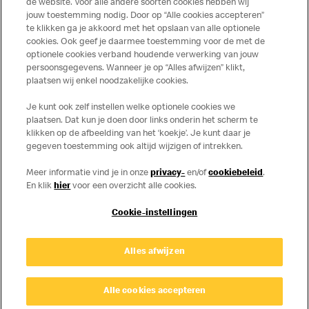
de website. Voor alle andere soorten cookies hebben wij
jouw toestemming nodig. Door op “Alle cookies accepteren”
te klikken ga je akkoord met het opslaan van alle optionele
cookies. Ook geef je daarmee toestemming voor de met de
Over ons
optionele cookies verband houdende verwerking van jouw
persoonsgegevens. Wanneer je op “Alles afwijzen” klikt,
Services
plaatsen wij enkel noodzakelijke cookies.
Je kunt ook zelf instellen welke optionele cookies we
Contact
plaatsen. Dat kun je doen door links onderin het scherm te
klikken op de afbeelding van het ‘koekje’. Je kunt daar je
gegeven toestemming ook altijd wijzigen of intrekken.
Meer informatie vind je in onze
privacy-
en/of
cookiebeleid
.
En klik
hier
voor een overzicht alle cookies.
Cookie-instellingen
Disclaimer
Alles afwijzen
Privacy
Cookies
© Copyright © 2026 McDonald's Nederland.
Alle cookies accepteren