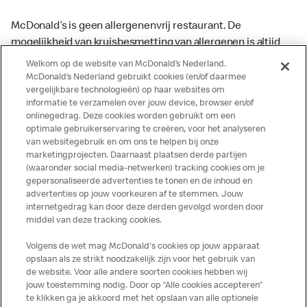
McDonald’s is geen allergenenvrij restaurant. De
mogelijkheid van kruisbesmetting van allergenen is altijd
aanwezig. McDonald’s kan zodoende niet garanderen dat
Welkom op de website van McDonald’s Nederland.
haar producten geen sporen van allergenen bevatten.
McDonald’s Nederland gebruikt cookies (en/of daarmee
vergelijkbare technologieën) op haar websites om
McDonald’s aanvaardt daarom geen aansprakelijkheid
informatie te verzamelen over jouw device, browser en/of
indien een gast als gevolg van het binnenkrijgen van (een
onlinegedrag. Deze cookies worden gebruikt om een
spoor van) een allergeen lichamelijke klachten krijgt. Alle
optimale gebruikerservaring te creëren, voor het analyseren
producten kunnen sporen bevatten van dierlijke
van websitegebruik en om ons te helpen bij onze
marketingprojecten. Daarnaast plaatsen derde partijen
ingrediënten. McDonald’s streeft er naar om de
(waaronder social media-netwerken) tracking cookies om je
voedingswaarde- en allergeneninformatie altijd up to date
gepersonaliseerde advertenties te tonen en de inhoud en
te houden. De verstrekte informatie is alleen van
advertenties op jouw voorkeuren af te stemmen. Jouw
toepassing op de in Nederland verkochte producten. Voor
internetgedrag kan door deze derden gevolgd worden door
middel van deze tracking cookies.
meer informatie over voedingswaarden en allergenen kijk
op de McDonald's website of in de McDonald’s App.
Volgens de wet mag McDonald's cookies op jouw apparaat
Publicatiefouten voorbehouden.
opslaan als ze strikt noodzakelijk zijn voor het gebruik van
de website. Voor alle andere soorten cookies hebben wij
jouw toestemming nodig. Door op “Alle cookies accepteren”
te klikken ga je akkoord met het opslaan van alle optionele