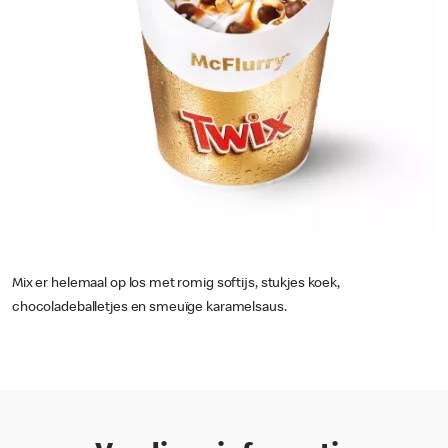
Mix er helemaal op los met romig softijs, stukjes koek,
chocoladeballetjes en smeuïge karamelsaus.