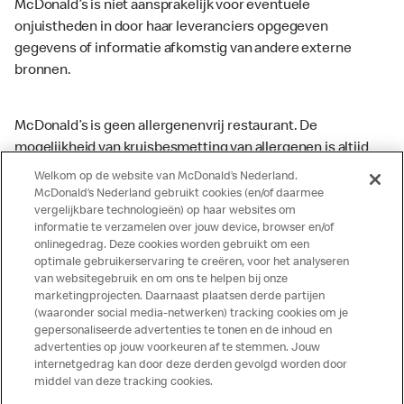
McDonald’s is niet aansprakelijk voor eventuele
onjuistheden in door haar leveranciers opgegeven
gegevens of informatie afkomstig van andere externe
bronnen.
McDonald’s is geen allergenenvrij restaurant. De
mogelijkheid van kruisbesmetting van allergenen is altijd
aanwezig. McDonald’s kan zodoende niet garanderen dat
Welkom op de website van McDonald’s Nederland.
haar producten geen sporen van allergenen bevatten.
McDonald’s Nederland gebruikt cookies (en/of daarmee
vergelijkbare technologieën) op haar websites om
McDonald’s aanvaardt daarom geen aansprakelijkheid
informatie te verzamelen over jouw device, browser en/of
indien een gast als gevolg van het binnenkrijgen van (een
onlinegedrag. Deze cookies worden gebruikt om een
spoor van) een allergeen lichamelijke klachten krijgt. Alle
optimale gebruikerservaring te creëren, voor het analyseren
producten kunnen sporen bevatten van dierlijke
van websitegebruik en om ons te helpen bij onze
marketingprojecten. Daarnaast plaatsen derde partijen
ingrediënten. McDonald’s streeft er naar om de
(waaronder social media-netwerken) tracking cookies om je
voedingswaarde- en allergeneninformatie altijd up to date
gepersonaliseerde advertenties te tonen en de inhoud en
te houden. De verstrekte informatie is alleen van
advertenties op jouw voorkeuren af te stemmen. Jouw
toepassing op de in Nederland verkochte producten. Voor
internetgedrag kan door deze derden gevolgd worden door
middel van deze tracking cookies.
meer informatie over voedingswaarden en allergenen kijk