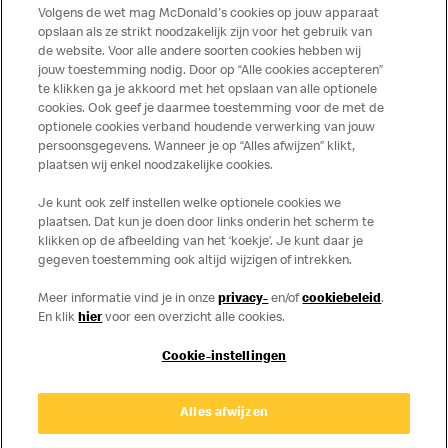
op de McDonald's website of in de McDonald’s App.
Volgens de wet mag McDonald's cookies op jouw apparaat
Publicatiefouten voorbehouden.
opslaan als ze strikt noodzakelijk zijn voor het gebruik van
de website. Voor alle andere soorten cookies hebben wij
jouw toestemming nodig. Door op “Alle cookies accepteren”
te klikken ga je akkoord met het opslaan van alle optionele
cookies. Ook geef je daarmee toestemming voor de met de
Over ons
optionele cookies verband houdende verwerking van jouw
persoonsgegevens. Wanneer je op “Alles afwijzen” klikt,
Services
plaatsen wij enkel noodzakelijke cookies.
Je kunt ook zelf instellen welke optionele cookies we
Contact
plaatsen. Dat kun je doen door links onderin het scherm te
klikken op de afbeelding van het ‘koekje’. Je kunt daar je
gegeven toestemming ook altijd wijzigen of intrekken.
Meer informatie vind je in onze
privacy-
en/of
cookiebeleid
.
En klik
hier
voor een overzicht alle cookies.
Cookie-instellingen
Disclaimer
Alles afwijzen
Privacy
Cookies