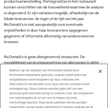
productsamenstelling. Portiegroottes in het restaurant
kunnen verschillen van de hoeveelheid waarmee de analyse
is uitgevoerd. Er zijn variaties mogelijk, afhankelijk van de
lokale leverancier, de regio of de tijd van het jaar.
McDonald’s is niet aansprakelijk voor eventuele
onjuistheden in door haar leveranciers opgegeven
gegevens of informatie afkomstig van andere externe
bronnen.
McDonald’s is geen allergenenvrij restaurant. De
mogelijkheid van kruisbesmetting van allergenen is altijd
aanwezig. McDonald’s kan zodoende niet garanderen dat
Welkom op de website van McDonald’s Nederland.
haar producten geen sporen van allergenen bevatten.
McDonald’s Nederland gebruikt cookies (en/of daarmee
vergelijkbare technologieën) op haar websites om
McDonald’s aanvaardt daarom geen aansprakelijkheid
informatie te verzamelen over jouw device, browser en/of
indien een gast als gevolg van het binnenkrijgen van (een
onlinegedrag. Deze cookies worden gebruikt om een
spoor van) een allergeen lichamelijke klachten krijgt. Alle
optimale gebruikerservaring te creëren, voor het analyseren
producten kunnen sporen bevatten van dierlijke
van websitegebruik en om ons te helpen bij onze
marketingprojecten. Daarnaast plaatsen derde partijen
ingrediënten. McDonald’s streeft er naar om de
(waaronder social media-netwerken) tracking cookies om je