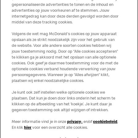
voedingswaarde- en allergeneninformatie altijd up to date
gepersonaliseerde advertenties te tonen en de inhoud en
te houden. De verstrekte informatie is alleen van
advertenties op jouw voorkeuren af te stemmen. Jouw
toepassing op de in Nederland verkochte producten. Voor
internetgedrag kan door deze derden gevolgd worden door
middel van deze tracking cookies.
meer informatie over voedingswaarden en allergenen kijk
op de McDonald's website of in de McDonald’s App.
Volgens de wet mag McDonald's cookies op jouw apparaat
Publicatiefouten voorbehouden.
opslaan als ze strikt noodzakelijk zijn voor het gebruik van
de website. Voor alle andere soorten cookies hebben wij
jouw toestemming nodig. Door op “Alle cookies accepteren”
te klikken ga je akkoord met het opslaan van alle optionele
cookies. Ook geef je daarmee toestemming voor de met de
Over ons
optionele cookies verband houdende verwerking van jouw
persoonsgegevens. Wanneer je op “Alles afwijzen” klikt,
Services
plaatsen wij enkel noodzakelijke cookies.
Je kunt ook zelf instellen welke optionele cookies we
Contact
plaatsen. Dat kun je doen door links onderin het scherm te
klikken op de afbeelding van het ‘koekje’. Je kunt daar je
gegeven toestemming ook altijd wijzigen of intrekken.
Meer informatie vind je in onze
privacy-
en/of
cookiebeleid
.
En klik
hier
voor een overzicht alle cookies.