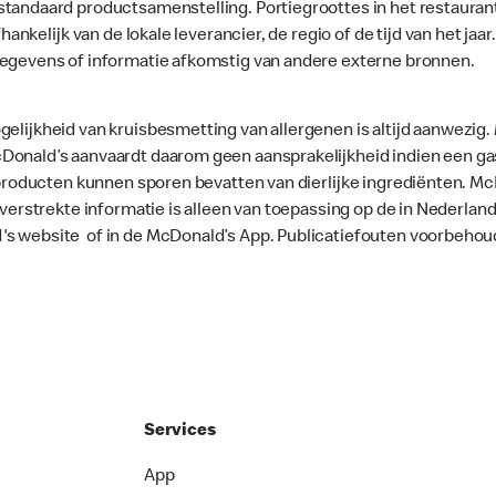
standaard productsamenstelling. Portiegroottes in het restaura
fhankelijk van de lokale leverancier, de regio of de tijd van het ja
gegevens of informatie afkomstig van andere externe bronnen.
gelijkheid van kruisbesmetting van allergenen is altijd aanwezig
onald’s aanvaardt daarom geen aansprakelijkheid indien een gast
le producten kunnen sporen bevatten van dierlijke ingrediënten. 
e verstrekte informatie is alleen van toepassing op de in Nederla
's website of in de McDonald’s App. Publicatiefouten voorbehou
Services
App