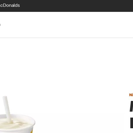
McDonalds
n
N