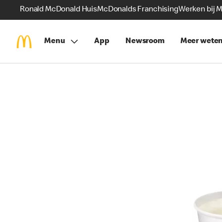
Ronald McDonald Huis
McDonalds Franchising
Werken bij 
Menu
App
Newsroom
Meer wete