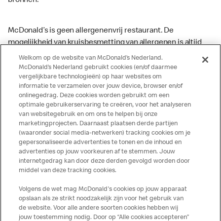
bronnen.
McDonald’s is geen allergenenvrij restaurant. De
mogelijkheid van kruisbesmetting van allergenen is altijd
aanwezig. McDonald’s kan zodoende niet garanderen dat
Welkom op de website van McDonald’s Nederland.
haar producten geen sporen van allergenen bevatten.
McDonald’s Nederland gebruikt cookies (en/of daarmee
vergelijkbare technologieën) op haar websites om
McDonald’s aanvaardt daarom geen aansprakelijkheid
informatie te verzamelen over jouw device, browser en/of
indien een gast als gevolg van het binnenkrijgen van (een
onlinegedrag. Deze cookies worden gebruikt om een
spoor van) een allergeen lichamelijke klachten krijgt. Alle
optimale gebruikerservaring te creëren, voor het analyseren
producten kunnen sporen bevatten van dierlijke
van websitegebruik en om ons te helpen bij onze
marketingprojecten. Daarnaast plaatsen derde partijen
ingrediënten. McDonald’s streeft er naar om de
(waaronder social media-netwerken) tracking cookies om je
voedingswaarde- en allergeneninformatie altijd up to date
gepersonaliseerde advertenties te tonen en de inhoud en
te houden. De verstrekte informatie is alleen van
advertenties op jouw voorkeuren af te stemmen. Jouw
toepassing op de in Nederland verkochte producten. Voor
internetgedrag kan door deze derden gevolgd worden door
middel van deze tracking cookies.
meer informatie over voedingswaarden en allergenen kijk
op de McDonald's website of in de McDonald’s App.
Volgens de wet mag McDonald's cookies op jouw apparaat
Publicatiefouten voorbehouden.
opslaan als ze strikt noodzakelijk zijn voor het gebruik van
de website. Voor alle andere soorten cookies hebben wij
jouw toestemming nodig. Door op “Alle cookies accepteren”