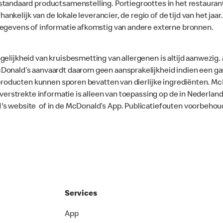
standaard productsamenstelling. Portiegroottes in het restaura
fhankelijk van de lokale leverancier, de regio of de tijd van het ja
gegevens of informatie afkomstig van andere externe bronnen.
gelijkheid van kruisbesmetting van allergenen is altijd aanwezig
onald’s aanvaardt daarom geen aansprakelijkheid indien een gast
le producten kunnen sporen bevatten van dierlijke ingrediënten. 
e verstrekte informatie is alleen van toepassing op de in Nederla
's website of in de McDonald’s App. Publicatiefouten voorbehou
Services
App