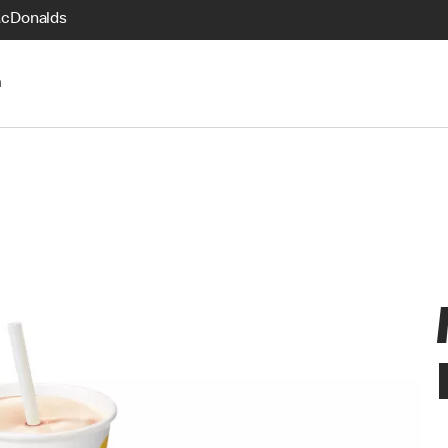
McDonalds
n