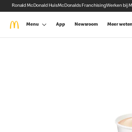
Ronald McDonald Huis
McDonalds Franchising
Werken bij 
Menu
App
Newsroom
Meer wete