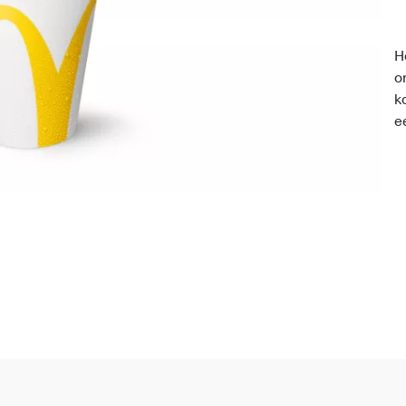
H
o
k
e