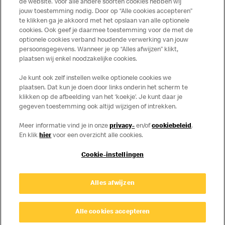
de website. Voor alle andere soorten cookies hebben wij
jouw toestemming nodig. Door op “Alle cookies accepteren”
te klikken ga je akkoord met het opslaan van alle optionele
cookies. Ook geef je daarmee toestemming voor de met de
Over ons
optionele cookies verband houdende verwerking van jouw
persoonsgegevens. Wanneer je op “Alles afwijzen” klikt,
Services
plaatsen wij enkel noodzakelijke cookies.
Je kunt ook zelf instellen welke optionele cookies we
Contact
plaatsen. Dat kun je doen door links onderin het scherm te
klikken op de afbeelding van het ‘koekje’. Je kunt daar je
gegeven toestemming ook altijd wijzigen of intrekken.
Meer informatie vind je in onze
privacy-
en/of
cookiebeleid
.
En klik
hier
voor een overzicht alle cookies.
Cookie-instellingen
Disclaimer
Alles afwijzen
Privacy
Cookies
© Copyright © 2026 McDonald's Nederland.
Alle cookies accepteren