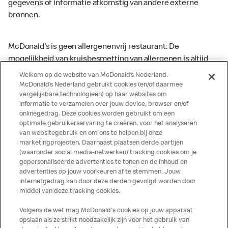
gegevens of informatie afkomstig van andere externe
bronnen.
McDonald’s is geen allergenenvrij restaurant. De
mogelijkheid van kruisbesmetting van allergenen is altijd
aanwezig. McDonald’s kan zodoende niet garanderen dat
Welkom op de website van McDonald’s Nederland.
haar producten geen sporen van allergenen bevatten.
McDonald’s Nederland gebruikt cookies (en/of daarmee
vergelijkbare technologieën) op haar websites om
McDonald’s aanvaardt daarom geen aansprakelijkheid
informatie te verzamelen over jouw device, browser en/of
indien een gast als gevolg van het binnenkrijgen van (een
onlinegedrag. Deze cookies worden gebruikt om een
spoor van) een allergeen lichamelijke klachten krijgt. Alle
optimale gebruikerservaring te creëren, voor het analyseren
producten kunnen sporen bevatten van dierlijke
van websitegebruik en om ons te helpen bij onze
marketingprojecten. Daarnaast plaatsen derde partijen
ingrediënten. McDonald’s streeft er naar om de
(waaronder social media-netwerken) tracking cookies om je
voedingswaarde- en allergeneninformatie altijd up to date
gepersonaliseerde advertenties te tonen en de inhoud en
te houden. De verstrekte informatie is alleen van
advertenties op jouw voorkeuren af te stemmen. Jouw
toepassing op de in Nederland verkochte producten. Voor
internetgedrag kan door deze derden gevolgd worden door
middel van deze tracking cookies.
meer informatie over voedingswaarden en allergenen kijk
op de McDonald's website of in de McDonald’s App.
Volgens de wet mag McDonald's cookies op jouw apparaat
Publicatiefouten voorbehouden.
opslaan als ze strikt noodzakelijk zijn voor het gebruik van