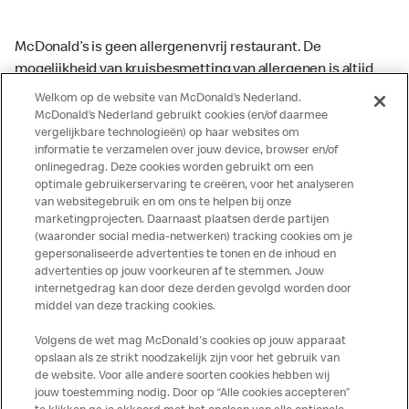
McDonald’s is geen allergenenvrij restaurant. De
mogelijkheid van kruisbesmetting van allergenen is altijd
aanwezig. McDonald’s kan zodoende niet garanderen dat
Welkom op de website van McDonald’s Nederland.
haar producten geen sporen van allergenen bevatten.
McDonald’s Nederland gebruikt cookies (en/of daarmee
vergelijkbare technologieën) op haar websites om
McDonald’s aanvaardt daarom geen aansprakelijkheid
informatie te verzamelen over jouw device, browser en/of
indien een gast als gevolg van het binnenkrijgen van (een
onlinegedrag. Deze cookies worden gebruikt om een
spoor van) een allergeen lichamelijke klachten krijgt. Alle
optimale gebruikerservaring te creëren, voor het analyseren
producten kunnen sporen bevatten van dierlijke
van websitegebruik en om ons te helpen bij onze
marketingprojecten. Daarnaast plaatsen derde partijen
ingrediënten. McDonald’s streeft er naar om de
(waaronder social media-netwerken) tracking cookies om je
voedingswaarde- en allergeneninformatie altijd up to date
gepersonaliseerde advertenties te tonen en de inhoud en
te houden. De verstrekte informatie is alleen van
advertenties op jouw voorkeuren af te stemmen. Jouw
toepassing op de in Nederland verkochte producten. Voor
internetgedrag kan door deze derden gevolgd worden door
middel van deze tracking cookies.
meer informatie over voedingswaarden en allergenen kijk
op de McDonald's website of in de McDonald’s App.
Volgens de wet mag McDonald's cookies op jouw apparaat
Publicatiefouten voorbehouden.
opslaan als ze strikt noodzakelijk zijn voor het gebruik van
de website. Voor alle andere soorten cookies hebben wij
jouw toestemming nodig. Door op “Alle cookies accepteren”