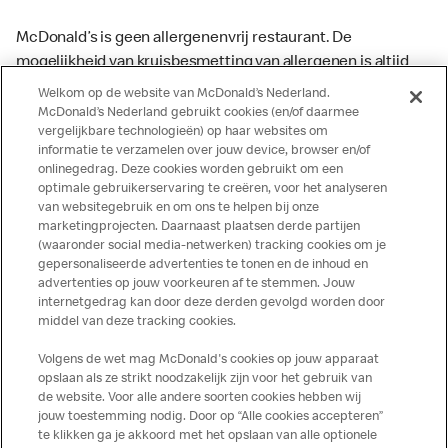
McDonald’s is geen allergenenvrij restaurant. De
mogelijkheid van kruisbesmetting van allergenen is altijd
aanwezig. McDonald’s kan zodoende niet garanderen dat
Welkom op de website van McDonald’s Nederland.
haar producten geen sporen van allergenen bevatten.
McDonald’s Nederland gebruikt cookies (en/of daarmee
vergelijkbare technologieën) op haar websites om
McDonald’s aanvaardt daarom geen aansprakelijkheid
informatie te verzamelen over jouw device, browser en/of
indien een gast als gevolg van het binnenkrijgen van (een
onlinegedrag. Deze cookies worden gebruikt om een
spoor van) een allergeen lichamelijke klachten krijgt. Alle
optimale gebruikerservaring te creëren, voor het analyseren
producten kunnen sporen bevatten van dierlijke
van websitegebruik en om ons te helpen bij onze
marketingprojecten. Daarnaast plaatsen derde partijen
ingrediënten. McDonald’s streeft er naar om de
(waaronder social media-netwerken) tracking cookies om je
voedingswaarde- en allergeneninformatie altijd up to date
gepersonaliseerde advertenties te tonen en de inhoud en
te houden. De verstrekte informatie is alleen van
advertenties op jouw voorkeuren af te stemmen. Jouw
toepassing op de in Nederland verkochte producten. Voor
internetgedrag kan door deze derden gevolgd worden door
middel van deze tracking cookies.
meer informatie over voedingswaarden en allergenen kijk
op de McDonald's website of in de McDonald’s App.
Volgens de wet mag McDonald's cookies op jouw apparaat
Publicatiefouten voorbehouden.
opslaan als ze strikt noodzakelijk zijn voor het gebruik van
de website. Voor alle andere soorten cookies hebben wij
jouw toestemming nodig. Door op “Alle cookies accepteren”
te klikken ga je akkoord met het opslaan van alle optionele