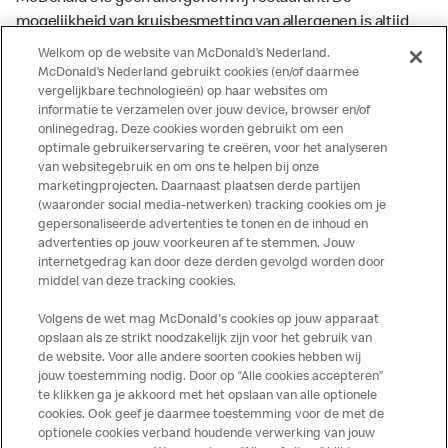
mogelijkheid van kruisbesmetting van allergenen is altijd
aanwezig. McDonald’s kan zodoende niet garanderen dat
Welkom op de website van McDonald’s Nederland.
haar producten geen sporen van allergenen bevatten.
McDonald’s Nederland gebruikt cookies (en/of daarmee
vergelijkbare technologieën) op haar websites om
McDonald’s aanvaardt daarom geen aansprakelijkheid
informatie te verzamelen over jouw device, browser en/of
indien een gast als gevolg van het binnenkrijgen van (een
onlinegedrag. Deze cookies worden gebruikt om een
spoor van) een allergeen lichamelijke klachten krijgt. Alle
optimale gebruikerservaring te creëren, voor het analyseren
producten kunnen sporen bevatten van dierlijke
van websitegebruik en om ons te helpen bij onze
marketingprojecten. Daarnaast plaatsen derde partijen
ingrediënten. McDonald’s streeft er naar om de
(waaronder social media-netwerken) tracking cookies om je
voedingswaarde- en allergeneninformatie altijd up to date
gepersonaliseerde advertenties te tonen en de inhoud en
te houden. De verstrekte informatie is alleen van
advertenties op jouw voorkeuren af te stemmen. Jouw
toepassing op de in Nederland verkochte producten. Voor
internetgedrag kan door deze derden gevolgd worden door
middel van deze tracking cookies.
meer informatie over voedingswaarden en allergenen kijk
op de McDonald's website of in de McDonald’s App.
Volgens de wet mag McDonald's cookies op jouw apparaat
Publicatiefouten voorbehouden.
opslaan als ze strikt noodzakelijk zijn voor het gebruik van
de website. Voor alle andere soorten cookies hebben wij
jouw toestemming nodig. Door op “Alle cookies accepteren”
te klikken ga je akkoord met het opslaan van alle optionele
cookies. Ook geef je daarmee toestemming voor de met de
Over ons
optionele cookies verband houdende verwerking van jouw