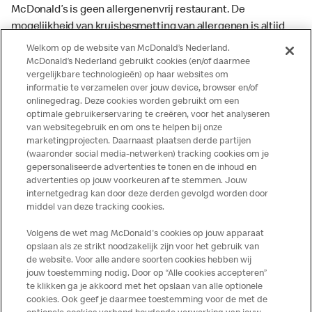
McDonald’s is geen allergenenvrij restaurant. De
mogelijkheid van kruisbesmetting van allergenen is altijd
aanwezig. McDonald’s kan zodoende niet garanderen dat
Welkom op de website van McDonald’s Nederland.
haar producten geen sporen van allergenen bevatten.
McDonald’s Nederland gebruikt cookies (en/of daarmee
vergelijkbare technologieën) op haar websites om
McDonald’s aanvaardt daarom geen aansprakelijkheid
informatie te verzamelen over jouw device, browser en/of
indien een gast als gevolg van het binnenkrijgen van (een
onlinegedrag. Deze cookies worden gebruikt om een
spoor van) een allergeen lichamelijke klachten krijgt. Alle
optimale gebruikerservaring te creëren, voor het analyseren
producten kunnen sporen bevatten van dierlijke
van websitegebruik en om ons te helpen bij onze
marketingprojecten. Daarnaast plaatsen derde partijen
ingrediënten. McDonald’s streeft er naar om de
(waaronder social media-netwerken) tracking cookies om je
voedingswaarde- en allergeneninformatie altijd up to date
gepersonaliseerde advertenties te tonen en de inhoud en
te houden. De verstrekte informatie is alleen van
advertenties op jouw voorkeuren af te stemmen. Jouw
toepassing op de in Nederland verkochte producten. Voor
internetgedrag kan door deze derden gevolgd worden door
middel van deze tracking cookies.
meer informatie over voedingswaarden en allergenen kijk
op de McDonald's website of in de McDonald’s App.
Volgens de wet mag McDonald's cookies op jouw apparaat
Publicatiefouten voorbehouden.
opslaan als ze strikt noodzakelijk zijn voor het gebruik van
de website. Voor alle andere soorten cookies hebben wij
jouw toestemming nodig. Door op “Alle cookies accepteren”
te klikken ga je akkoord met het opslaan van alle optionele
cookies. Ook geef je daarmee toestemming voor de met de
Over ons