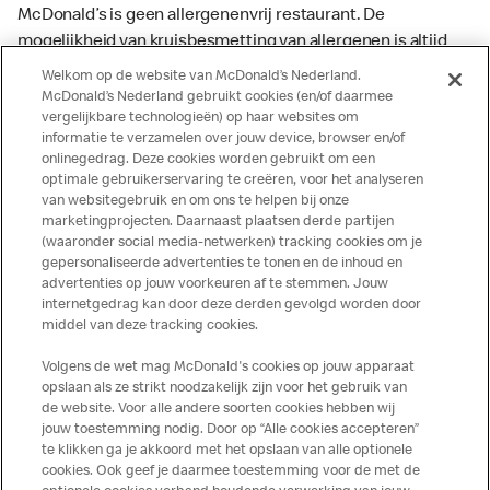
McDonald’s is geen allergenenvrij restaurant. De
mogelijkheid van kruisbesmetting van allergenen is altijd
aanwezig. McDonald’s kan zodoende niet garanderen dat
Welkom op de website van McDonald’s Nederland.
haar producten geen sporen van allergenen bevatten.
McDonald’s Nederland gebruikt cookies (en/of daarmee
vergelijkbare technologieën) op haar websites om
McDonald’s aanvaardt daarom geen aansprakelijkheid
informatie te verzamelen over jouw device, browser en/of
indien een gast als gevolg van het binnenkrijgen van (een
onlinegedrag. Deze cookies worden gebruikt om een
spoor van) een allergeen lichamelijke klachten krijgt. Alle
optimale gebruikerservaring te creëren, voor het analyseren
producten kunnen sporen bevatten van dierlijke
van websitegebruik en om ons te helpen bij onze
marketingprojecten. Daarnaast plaatsen derde partijen
ingrediënten. McDonald’s streeft er naar om de
(waaronder social media-netwerken) tracking cookies om je
voedingswaarde- en allergeneninformatie altijd up to date
gepersonaliseerde advertenties te tonen en de inhoud en
te houden. De verstrekte informatie is alleen van
advertenties op jouw voorkeuren af te stemmen. Jouw
toepassing op de in Nederland verkochte producten. Voor
internetgedrag kan door deze derden gevolgd worden door
middel van deze tracking cookies.
meer informatie over voedingswaarden en allergenen kijk
op de McDonald's website of in de McDonald’s App.
Volgens de wet mag McDonald's cookies op jouw apparaat
Publicatiefouten voorbehouden.
opslaan als ze strikt noodzakelijk zijn voor het gebruik van
de website. Voor alle andere soorten cookies hebben wij
jouw toestemming nodig. Door op “Alle cookies accepteren”
te klikken ga je akkoord met het opslaan van alle optionele
cookies. Ook geef je daarmee toestemming voor de met de
Over ons