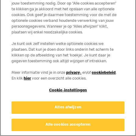
Privacy
Cookies
jouw toestemming nodig. Door op “Alle cookies accepteren”
te klikken ga je akkoord met het opslaan van alle optionele
© Copyright © 2026 McDonald's Nederland.
cookies. Ook geef je daarmee toestemming voor de met de
optionele cookies verband houdende verwerking van jouw
persoonsgegevens. Wanneer je op “Alles afwijzen” klikt,
plaatsen wij enkel noodzakelijke cookies.
Je kunt ook zelf instellen welke optionele cookies we
plaatsen. Dat kun je doen door links onderin het scherm te
klikken op de afbeelding van het ‘koekje’. Je kunt daar je
gegeven toestemming ook altijd wijzigen of intrekken.
Meer informatie vind je in onze
privacy-
en/of
cookiebeleid
.
En klik
hier
voor een overzicht alle cookies.
Cookie-instellingen
Alles afwijzen
Alle cookies accepteren