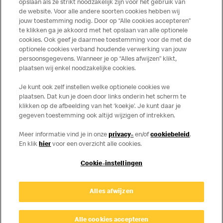
opslaan als ze strikt noodzakelijk zijn voor het gebruik van
de website. Voor alle andere soorten cookies hebben wij
jouw toestemming nodig. Door op “Alle cookies accepteren”
te klikken ga je akkoord met het opslaan van alle optionele
cookies. Ook geef je daarmee toestemming voor de met de
Over ons
optionele cookies verband houdende verwerking van jouw
persoonsgegevens. Wanneer je op “Alles afwijzen” klikt,
Services
plaatsen wij enkel noodzakelijke cookies.
Je kunt ook zelf instellen welke optionele cookies we
Contact
plaatsen. Dat kun je doen door links onderin het scherm te
klikken op de afbeelding van het ‘koekje’. Je kunt daar je
gegeven toestemming ook altijd wijzigen of intrekken.
Meer informatie vind je in onze
privacy-
en/of
cookiebeleid
.
En klik
hier
voor een overzicht alle cookies.
Cookie-instellingen
Disclaimer
Alles afwijzen
Privacy
Cookies
© Copyright © 2026 McDonald's Nederland.
Alle cookies accepteren