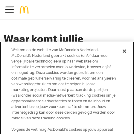
Waar komt jullie
ijsbergsla vandaan?
Welkom op de website van McDonald’s Nederland.
McDonald’s Nederland gebruikt cookies (en/of daarmee
vergelijkbare technologieën) op haar websites om
informatie te verzamelen over jouw device, browser en/of
onlinegedrag. Deze cookies worden gebruikt om een
optimale gebruikerservaring te creëren, voor het analyseren
September 27, 2019
van websitegebruik en om ons te helpen bij onze
marketingprojecten. Daarnaast plaatsen derde partijen
Topchef Ruben Dekker van restaurant Le Garage heeft zich hier in
(waaronder social media-netwerken) tracking cookies om je
verdiept toen hij werd
gepersonaliseerde advertenties te tonen en de inhoud en
advertenties op jouw voorkeuren af te stemmen. Jouw
uitgedaagd om van onze IJsbergsla een haute cuisine gerecht te
internetgedrag kan door deze derden gevolgd worden door
maken. Bekijk de
middel van deze tracking cookies.
video.
Volgens de wet mag McDonald's cookies op jouw apparaat