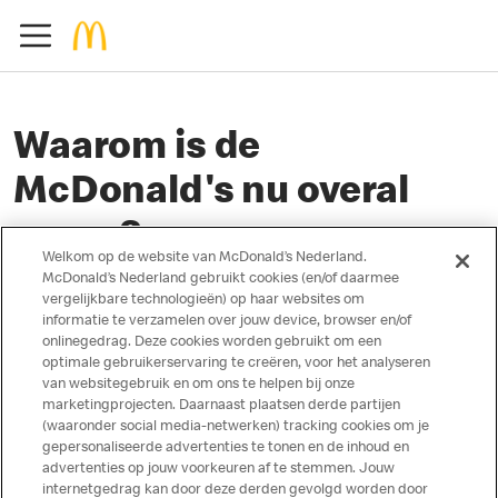
Waarom is de
McDonald's nu overal
groen?
Welkom op de website van McDonald’s Nederland.
McDonald’s Nederland gebruikt cookies (en/of daarmee
vergelijkbare technologieën) op haar websites om
informatie te verzamelen over jouw device, browser en/of
October 01, 2019
onlinegedrag. Deze cookies worden gebruikt om een
optimale gebruikerservaring te creëren, voor het analyseren
van websitegebruik en om ons te helpen bij onze
De groene achtergrondkleur hoort bij de verbouwing van zowel de
marketingprojecten. Daarnaast plaatsen derde partijen
buitenzijde als de binnenzijde van onze restaurants. Deze restyling is
(waaronder social media-netwerken) tracking cookies om je
onderdeel van het beleid van McDonald’s om steeds meer
gepersonaliseerde advertenties te tonen en de inhoud en
advertenties op jouw voorkeuren af te stemmen. Jouw
restaurants zowel van binnen als van buiten een eigentijdse beleving
internetgedrag kan door deze derden gevolgd worden door