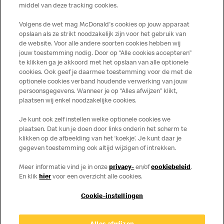
en uitstraling te geven, waarbij kwaliteit, service en comfort centraal
middel van deze tracking cookies.
staan.
Volgens de wet mag McDonald's cookies op jouw apparaat
opslaan als ze strikt noodzakelijk zijn voor het gebruik van
de website. Voor alle andere soorten cookies hebben wij
jouw toestemming nodig. Door op “Alle cookies accepteren”
te klikken ga je akkoord met het opslaan van alle optionele
cookies. Ook geef je daarmee toestemming voor de met de
Over ons
optionele cookies verband houdende verwerking van jouw
persoonsgegevens. Wanneer je op “Alles afwijzen” klikt,
Services
plaatsen wij enkel noodzakelijke cookies.
Je kunt ook zelf instellen welke optionele cookies we
Contact
plaatsen. Dat kun je doen door links onderin het scherm te
klikken op de afbeelding van het ‘koekje’. Je kunt daar je
gegeven toestemming ook altijd wijzigen of intrekken.
Meer informatie vind je in onze
privacy-
en/of
cookiebeleid
.
En klik
hier
voor een overzicht alle cookies.
Cookie-instellingen
Disclaimer