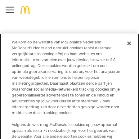
Waarom zit er Selderij in
Welkom op de website van McDonald’s Nederland.
McDonald’s Nederland gebruikt cookies (en/of daarmee
Chicken McNuggets?
vergelijkbare technologieën) op haar websites om
informatie te verzamelen over jouw device, browser en/of
onlinegedrag. Deze cookies worden gebruikt om een
optimale gebruikerservaring te creëren, voor het analyseren
van websitegebruik en om ons te helpen bij onze
marketingprojecten. Daarnaast plaatsen derde partijen
(waaronder social media-netwerken) tracking cookies om je
De Selderij in de Chicken McNuggets is een ingrediënt dat het
gepersonaliseerde advertenties te tonen en de inhoud en
krokante goudgele laagje van de Chicken McNuggets zo lekker
advertenties op jouw voorkeuren af te stemmen. Jouw
maakt.
internetgedrag kan door deze derden gevolgd worden door
middel van deze tracking cookies.
Volgens de wet mag McDonald's cookies op jouw apparaat
opslaan als ze strikt noodzakelijk zijn voor het gebruik van
de website. Voor alle andere soorten cookies hebben wij