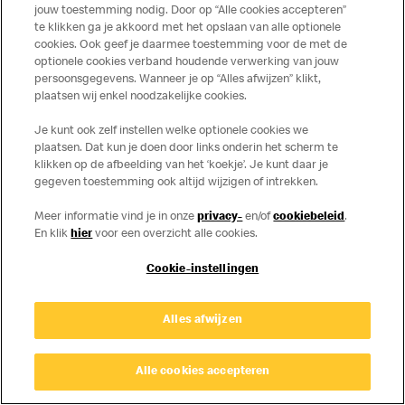
jouw toestemming nodig. Door op “Alle cookies accepteren”
Over ons
te klikken ga je akkoord met het opslaan van alle optionele
cookies. Ook geef je daarmee toestemming voor de met de
optionele cookies verband houdende verwerking van jouw
Services
persoonsgegevens. Wanneer je op “Alles afwijzen” klikt,
plaatsen wij enkel noodzakelijke cookies.
Contact
Je kunt ook zelf instellen welke optionele cookies we
plaatsen. Dat kun je doen door links onderin het scherm te
klikken op de afbeelding van het ‘koekje’. Je kunt daar je
gegeven toestemming ook altijd wijzigen of intrekken.
Meer informatie vind je in onze
privacy-
en/of
cookiebeleid
.
En klik
hier
voor een overzicht alle cookies.
Disclaimer
Cookie-instellingen
Privacy
Cookies
Alles afwijzen
© Copyright © 2026 McDonald's Nederland.
Alle cookies accepteren