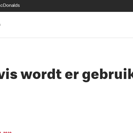
McDonalds
n
vis wordt er gebruik