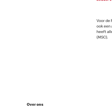
October 0
Voor de 
ook een a
heeft al
(MSC).
Over ons