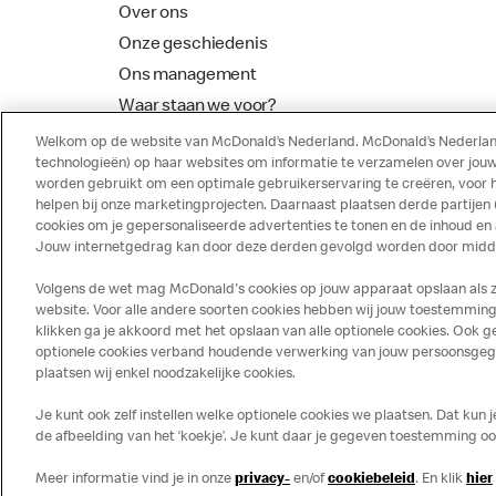
Over ons
Onze geschiedenis
Ons management
Waar staan we voor?
McDonalds Franchising
Welkom op de website van McDonald’s Nederland. McDonald’s Nederland
technologieën) op haar websites om informatie te verzamelen over jouw
worden gebruikt om een optimale gebruikerservaring te creëren, voor 
helpen bij onze marketingprojecten. Daarnaast plaatsen derde partijen
cookies om je gepersonaliseerde advertenties te tonen en de inhoud en
Jouw internetgedrag kan door deze derden gevolgd worden door middel
Volgens de wet mag McDonald's cookies op jouw apparaat opslaan als ze 
website. Voor alle andere soorten cookies hebben wij jouw toestemming 
klikken ga je akkoord met het opslaan van alle optionele cookies. Ook
optionele cookies verband houdende verwerking van jouw persoonsgegeve
Disclaimer
Privacy
Cookies
plaatsen wij enkel noodzakelijke cookies.
Je kunt ook zelf instellen welke optionele cookies we plaatsen. Dat kun 
de afbeelding van het ‘koekje’. Je kunt daar je gegeven toestemming ook 
Meer informatie vind je in onze
privacy-
en/of
cookiebeleid
. En klik
hier