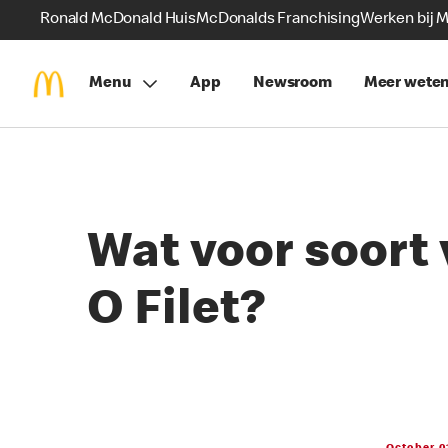
Ronald McDonald Huis
McDonalds Franchising
Werken bij 
Menu
App
Newsroom
Meer wete
Wat voor soort 
O Filet?