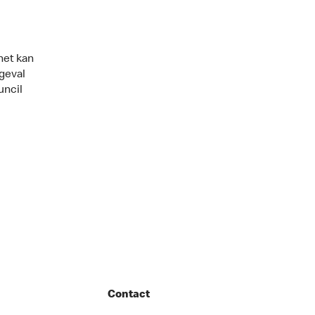
het kan
 geval
uncil
Contact