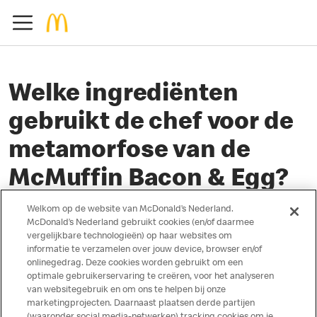
Welke ingrediënten
gebruikt de chef voor de
metamorfose van de
McMuffin Bacon & Egg?
Welkom op de website van McDonald’s Nederland.
McDonald’s Nederland gebruikt cookies (en/of daarmee
vergelijkbare technologieën) op haar websites om
September 27, 2019
informatie te verzamelen over jouw device, browser en/of
onlinegedrag. Deze cookies worden gebruikt om een
Meesterkok Soenil Bahadoer krijgt de volgende ingrediënten tot zijn
optimale gebruikerservaring te creëren, voor het analyseren
van websitegebruik en om ons te helpen bij onze
beschikking: vrije-uitloopeieren, Cheddar smeltkaas, bacon strips en
marketingprojecten. Daarnaast plaatsen derde partijen
het buikspek waar de bacon strips van gemaakt worden, boter én de