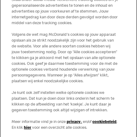
(waaronder social media-netwerken) tracking cookies om je
ingrediënten van het McMuffin brood. Om zijn gerecht een unieke
gepersonaliseerde advertenties te tonen en de inhoud en
advertenties op jouw voorkeuren af te stemmen. Jouw
twist te geven, voegt hij aan de bestaande McMuffin Bacon Egg
internetgedrag kan door deze derden gevolgd worden door
specerijen, pekelwater en marinade toe. Je ziet het ook in onze How-
middel van deze tracking cookies.
to video.
Volgens de wet mag McDonald's cookies op jouw apparaat
opslaan als ze strikt noodzakelijk zijn voor het gebruik van
de website. Voor alle andere soorten cookies hebben wij
jouw toestemming nodig. Door op “Alle cookies accepteren”
te klikken ga je akkoord met het opslaan van alle optionele
cookies. Ook geef je daarmee toestemming voor de met de
Over ons
optionele cookies verband houdende verwerking van jouw
persoonsgegevens. Wanneer je op “Alles afwijzen” klikt,
Services
plaatsen wij enkel noodzakelijke cookies.
Je kunt ook zelf instellen welke optionele cookies we
Contact
plaatsen. Dat kun je doen door links onderin het scherm te
klikken op de afbeelding van het ‘koekje’. Je kunt daar je
gegeven toestemming ook altijd wijzigen of intrekken.
Meer informatie vind je in onze
privacy-
en/of
cookiebeleid
.
En klik
hier
voor een overzicht alle cookies.