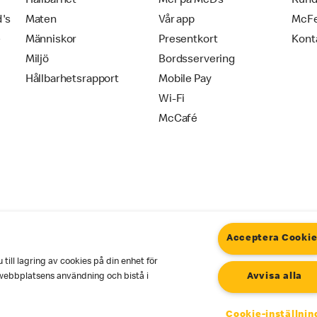
Hållbarhet
Mer på McD's
Kund
d's
Maten
Vår app
McF
e
Människor
Presentkort
Kont
Miljö
Bordsservering
Hållbarhetsrapport
Mobile Pay
Wi-Fi
McCafé
Acceptera Cooki
ill lagring av cookies på din enhet för
okies
Användarvillkor
webbplatsens användning och bistå i
Avvisa alla
Cookie-inställnin