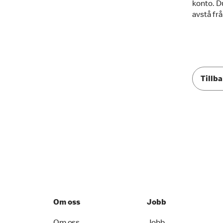
konto. Du
avstå frå
Tillba
Om oss
Jobb