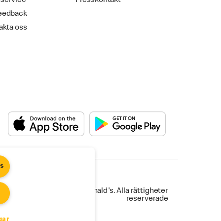
service
Presskontakt
eedback
akta oss
es
©2025 McDonald's. Alla rättigheter
reserverade
gar