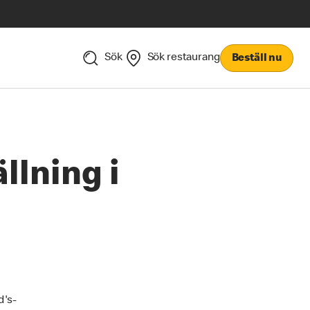
Sök
Sök restaurang
Beställ nu
llning i
d's-