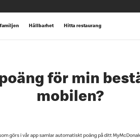
 familjen
Hållbarhet
Hitta restaurang
 poäng för min bestä
mobilen?
 som görs i vår app samlar automatiskt poäng på ditt MyMcDonal