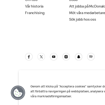
Om oss
Jobb
Vår historia
Att jobba på McDonal
Franchising
Möt våra medarbetar
Sök jobb hos oss
Genom att klicka på "Acceptera cookies" samtycker du t
Kundservice
Personuppgiftspolicy
Co
att förbättra navigeringen på webbplatsen, analysera 
våra marknadsföringsinsatser.