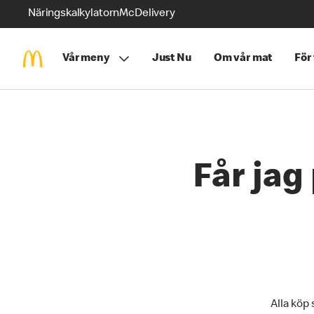
Näringskalkylatorn
McDelivery
Vår meny
Just Nu
Om vår mat
För
Får jag
Alla köp