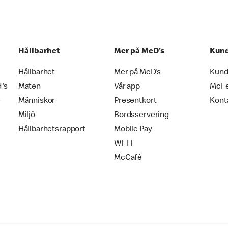
Hållbarhet
Mer på McD's
Kund
Hållbarhet
Mer på McD's
Kund
d's
Maten
Vår app
McF
e
Människor
Presentkort
Kont
Miljö
Bordsservering
Hållbarhetsrapport
Mobile Pay
Wi-Fi
McCafé