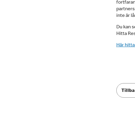
fortfaran
partners
inte är lå
Du kan s
Hitta Re
Här hitta
Tillba