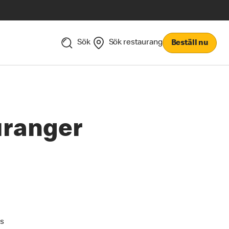
Sök
Sök restaurang
Beställ nu
uranger
ns