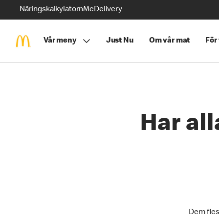
Näringskalkylatorn
McDelivery
Vår meny
Just Nu
Om vår mat
För
Har al
Dem fles