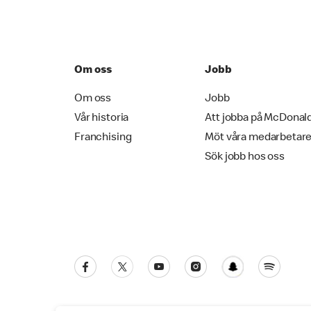
Om oss
Jobb
Om oss
Jobb
Vår historia
Att jobba på McDonal
Franchising
Möt våra medarbetar
Sök jobb hos oss