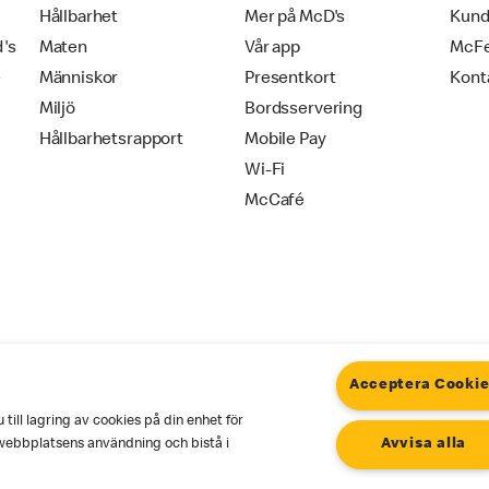
Hållbarhet
Mer på McD's
Kund
d's
Maten
Vår app
McF
e
Människor
Presentkort
Kont
Miljö
Bordsservering
Hållbarhetsrapport
Mobile Pay
Wi-Fi
McCafé
Acceptera Cooki
ill lagring av cookies på din enhet för
okies
Användarvillkor
webbplatsens användning och bistå i
Avvisa alla