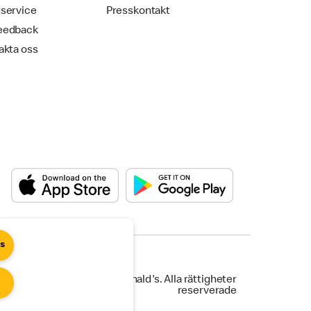
service
Presskontakt
eedback
akta oss
es
©2025 McDonald's. Alla rättigheter
reserverade