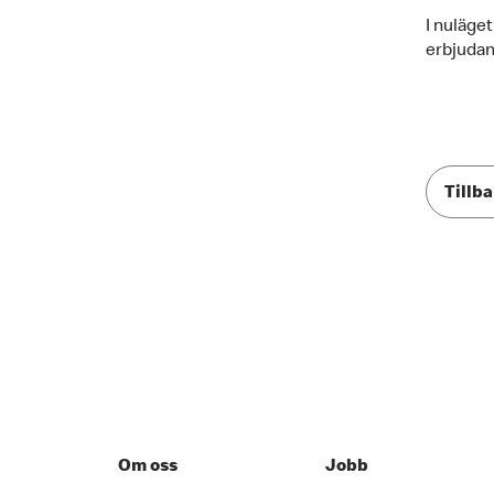
I nuläget
erbjudan
Tillba
Om oss
Jobb