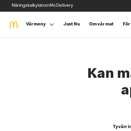
Näringskalkylatorn
McDelivery
Vår meny
Just Nu
Om vår mat
För
Kan m
a
Tyvärr i