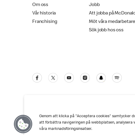
Om oss
Jobb
Vår historia
Att jobba på McDonal
Franchising
Möt våra medarbetar
Sök jobb hos oss
Genom att klicka på "Acceptera cookies" samtycker du t
Kundservice
Personuppgiftspolicy
Co
att förbättra navigeringen på webbplatsen, analysera 
våra marknadsföringsinsatser.