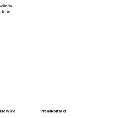
använda
mtiden.
service
Presskontakt