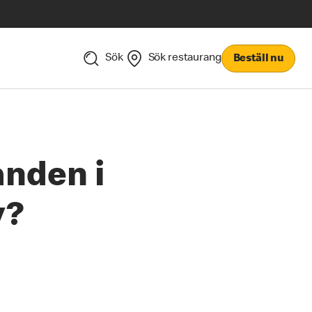
Sök
Sök restaurang
Beställ nu
nden i
y?