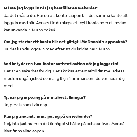
Måste jag logga in när jag beställer en weborder?
Ja, det måste du. Har du ett konto i appen blir det samma konto att
logga in med här. Annars får du skapa ett nytt konto som du sedan
kan använda i vår app också.
Om jag startar ett konto blir det giltigt i McDonald's app också?
Ja, det kan du logga in med efter att du laddat ner vår app
Vad betyder en two-factor authentication när jag loggar in?
Det är en säkerhet för dig. Det skickas ett email till din mejladress
med en engångskod som är giltig i 4 timmar som du verifierar dig
med.
Tjänar jag in poäng på mina beställningar?
Ja, precis som i vår app.
Kan jag använda mina poäng på en weborder?
Nej, inte just nu men det är något vi håller på och ser över. Men så
klart finns alltid appen.