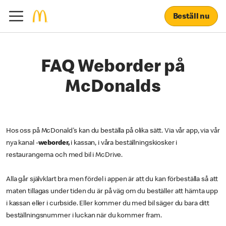
Beställ nu
FAQ Weborder på
McDonalds
Hos oss på McDonald's kan du beställa på olika sätt. Via vår app, via vår
nya kanal -
weborder,
i kassan, i våra beställningskiosker i
restaurangerna och med bil i McDrive.
Alla går självklart bra men fördel i appen är att du kan förbeställa så att
maten tillagas under tiden du är på väg om du beställer att hämta upp
i kassan eller i curbside. Eller kommer du med bil säger du bara ditt
beställningsnummer i luckan när du kommer fram.