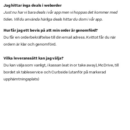
Jag hittar inga deals i weborder
Just nu har vi bara deals i vår app men vi hoppas det kommer med
tiden. Vill du använda härliga deals hittar du dom i vår app.
Hur får jag ett bevis på att min order är genomförd?
Du får en orderbekräftelse till din email adress. Kvittot får du när
ordern är klar och genomförd.
Vilka leveranssätt kan jag välja?
Du kan välja som vanligt, i kassan (eat in or take away), McDrive, till
bordet sk tableservice och Curbside (utanför på markerad
upphämtningsplats)