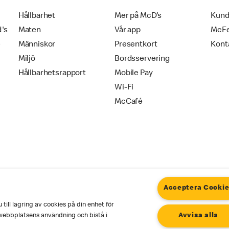
Hållbarhet
Mer på McD's
Kund
d's
Maten
Vår app
McF
e
Människor
Presentkort
Kont
Miljö
Bordsservering
Hållbarhetsrapport
Mobile Pay
Wi-Fi
McCafé
Acceptera Cooki
ill lagring av cookies på din enhet för
okies
Användarvillkor
webbplatsens användning och bistå i
Avvisa alla