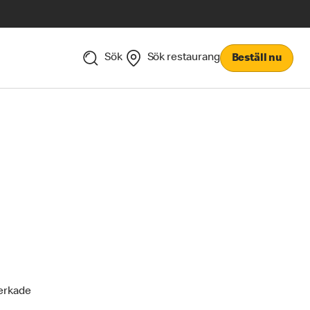
Sök
Sök restaurang
Beställ nu
verkade