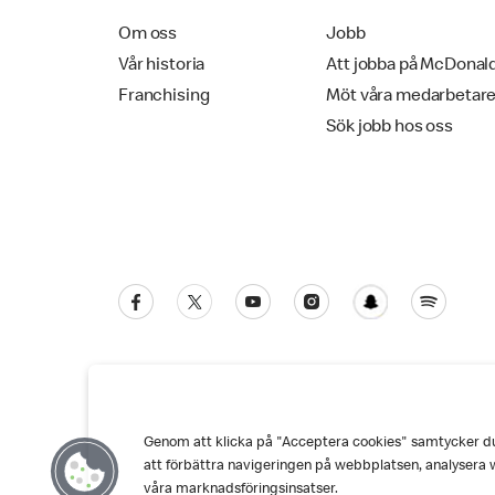
Om oss
Jobb
Vår historia
Att jobba på McDonal
Franchising
Möt våra medarbetar
Sök jobb hos oss
Genom att klicka på "Acceptera cookies" samtycker du t
Kundservice
Personuppgiftspolicy
Co
att förbättra navigeringen på webbplatsen, analysera 
våra marknadsföringsinsatser.