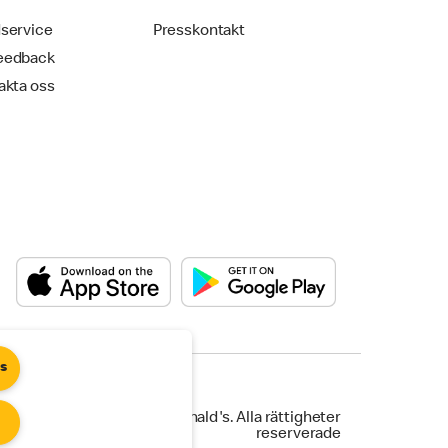
service
Presskontakt
eedback
akta oss
es
©2025 McDonald's. Alla rättigheter
reserverade