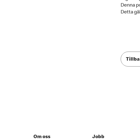
Denna pol
Detta gäl
Tillba
Om oss
Jobb