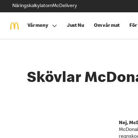
Näringskalkylatorn
McDelivery
Vår meny
Just Nu
Om vår mat
För
Skövlar McDon
Nej, McD
McDonald
regnsko