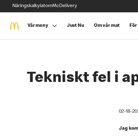
Näringskalkylatorn
McDelivery
Vår meny
Just Nu
Om vår mat
För
Tekniskt fel i 
02-18-20
Jag komm