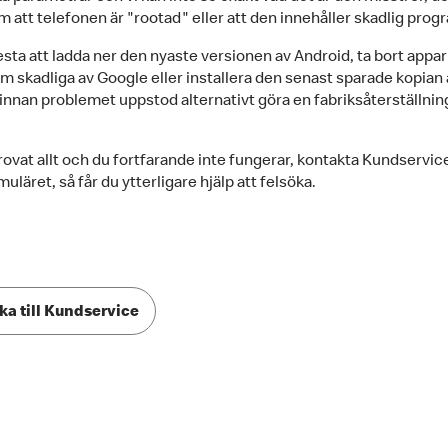
m att telefonen är "rootad" eller att den innehåller skadlig prog
esta att ladda ner den nyaste versionen av Android, ta bort appa
m skadliga av Google eller installera den senast sparade kopian 
innan problemet uppstod alternativt göra en fabriksåterställnin
.
ovat allt och du fortfarande inte fungerar, kontakta Kundservice
uläret, så får du ytterligare hjälp att felsöka.
ka till Kundservice