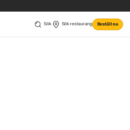
Sök
Sök restaurang
Beställ nu