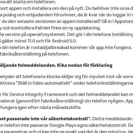
va att starta om telefonen.
bort appen och installera om den på nytt. Du behöver inte oroa di
a poäng och erbjudanden försvinner, de är kvar när du loggar in 
 du den senaste versionen av appen installerad?
Gå in i Appsto
y och kontrollera ifall det finns en ny uppdatering.
la version på operativsystemet. Det gör i din telefons inställning
 gäller minst 11.0 och för Android 5.0.
din telefon är rootad/jailbreakad kommer vår app inte fungera.
fabriksåterställning på telefonen.
följande felmeddelanden. Kika nedan för förklaring
betyder att telefonens klocka skiljer sig för mycket mot vår serv
ktivera "Ställ in tiden automatiskt" under telefoninställningarna
r för Device Integrity Framework och det felmeddelandet kan 
aterat (genomfört fabriksåterställning) sin telefon nyligen. Ap
ungera igen efter nästa månadsskifte
et passerade inte vår säkerhetskontroll".
Detta meddelande 
en telefon inte passerar Google Plays egna säkerhetskontroll. De
ka parametrar och vi kan inte se exakt vad det är den misstror, d