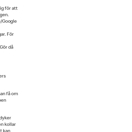
g för att
igen.
re/Google
ar. För
 Gör då
ers
man få om
pen
dyker
n kollar
et kan