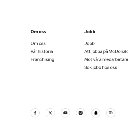
Om oss
Jobb
Om oss
Jobb
Vår historia
Att jobba på McDonal
Franchising
Möt våra medarbetar
Sök jobb hos oss