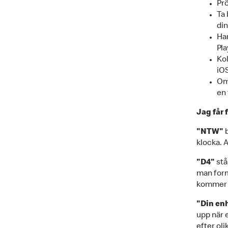
Prö
Ta 
din
Har
Pla
Kol
iOS
Om 
en 
Jag får 
"NTW"
klocka. A
"D4"
stå
man form
kommer f
"Din enh
upp när 
efter oli