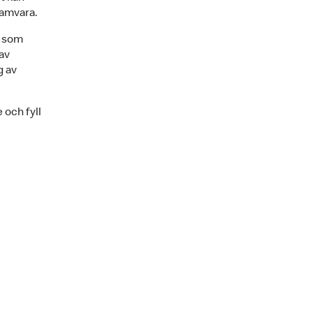
ramvara.
r som
av
g av
 och fyll