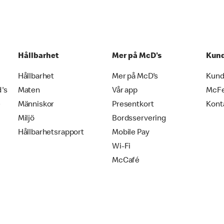
Hållbarhet
Mer på McD's
Kund
Hållbarhet
Mer på McD's
Kund
d's
Maten
Vår app
McF
e
Människor
Presentkort
Kont
Miljö
Bordsservering
Hållbarhetsrapport
Mobile Pay
Wi-Fi
McCafé