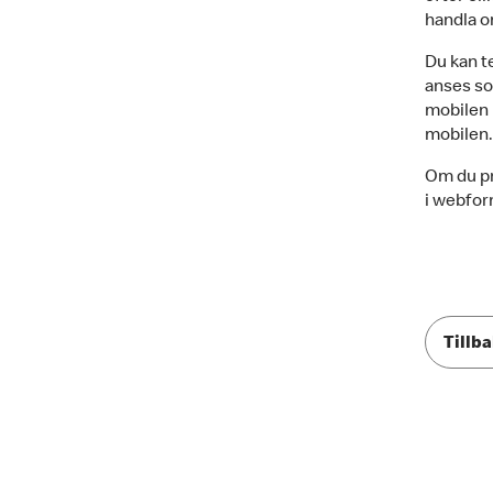
handla o
Du kan t
anses so
mobilen 
mobilen
Om du pr
i webform
Tillba