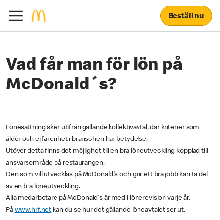
Beställ nu
Vad får man för lön på
McDonald´s?
Lönesättning sker utifrån gällande kollektivavtal, där kriterier som
ålder och erfarenhet i branschen har betydelse.
Utöver detta finns det möjlighet till en bra löneutveckling kopplad till
ansvarsområde på restaurangen.
Den som vill utvecklas på McDonald's och gör ett bra jobb kan ta del
av en bra löneutveckling.
Alla medarbetare på McDonald's är med i lönerevision varje år.
På
www.hrf.net
kan du se hur det gällande löneavtalet ser ut.