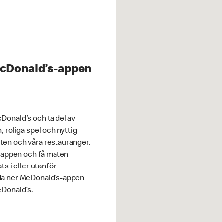
McDonald’s-appen
Donald’s och ta del av
, roliga spel och nyttig
en och våra restauranger.
i appen och få maten
ts i eller utanför
da ner McDonald’s-appen
cDonald’s.