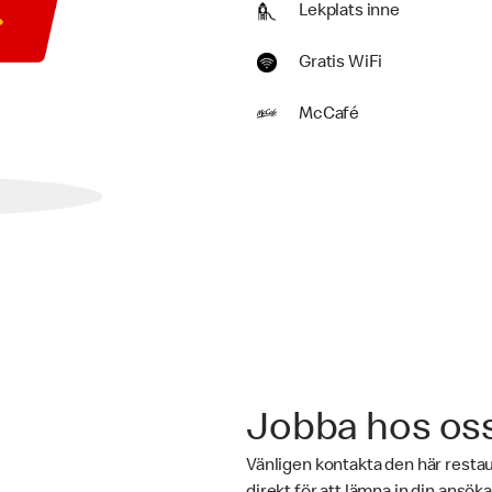
Lekplats inne
Gratis WiFi
McCafé
Jobba hos os
Vänligen kontakta den här rest