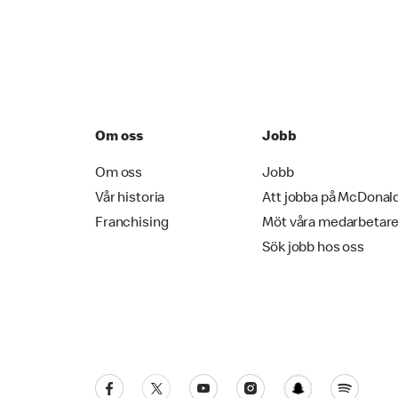
Om oss
Jobb
Om oss
Jobb
Vår historia
Att jobba på McDonal
Franchising
Möt våra medarbetar
Sök jobb hos oss