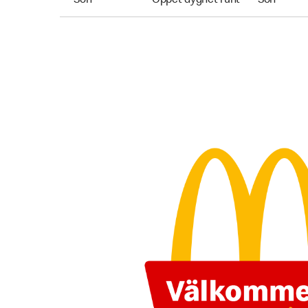
Sön
Öppet dygnet runt
Sön