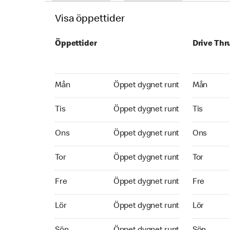
Visa öppettider
Öppettider
Drive Thr
Monday Öppet dygnet runt
Monday Öp
Mån
Öppet dygnet runt
Mån
Tuesday Öppet dygnet runt
Tuesday Ö
Tis
Öppet dygnet runt
Tis
Wednesday Öppet dygnet runt
Wednesday
Ons
Öppet dygnet runt
Ons
Thursday Öppet dygnet runt
Thursday 
Tor
Öppet dygnet runt
Tor
Friday Öppet dygnet runt
Friday Öpp
Fre
Öppet dygnet runt
Fre
Saturday Öppet dygnet runt
Saturday 
Lör
Öppet dygnet runt
Lör
Sunday Öppet dygnet runt
Sunday Öp