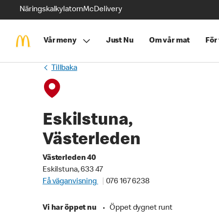
Näringskalkylatorn
McDelivery
Vår meny
Just Nu
Om vår mat
För
Tillbaka
Eskilstuna,
Västerleden
Västerleden 40
Eskilstuna, 633 47
Få väganvisning
076 167 6238
Vi har öppet nu
•
Öppet dygnet runt