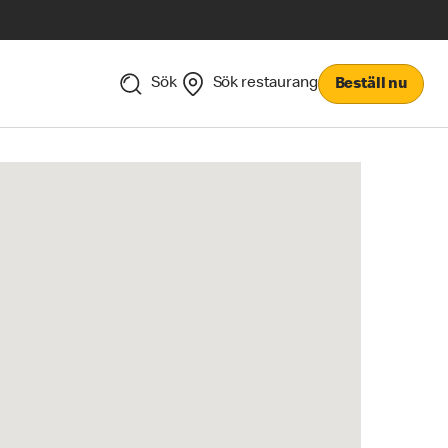
Sök
Sök restaurang
Beställ nu