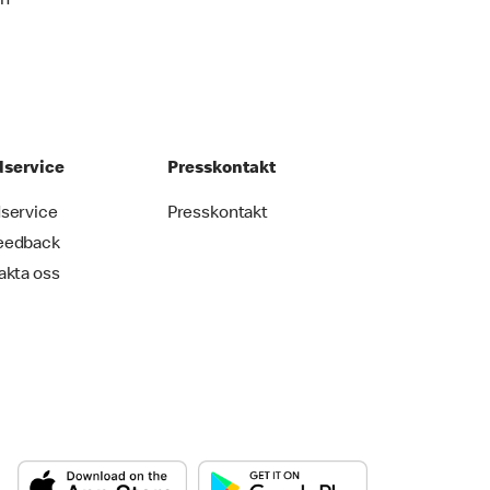
an
service
Presskontakt
service
Presskontakt
eedback
akta oss