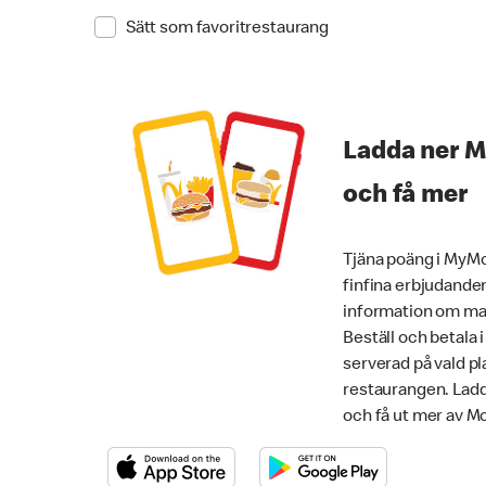
Sätt som favoritrestaurang
Ladda ner 
och få mer
Tjäna poäng i MyMc
finfina erbjudanden
information om mat
Beställ och betala 
serverad på vald pla
restaurangen. Lad
och få ut mer av M