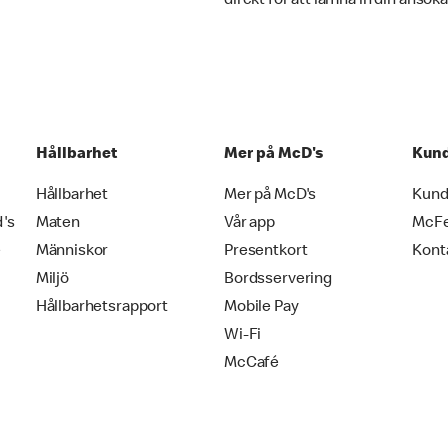
direkt för att lämna in din ansök
Hållbarhet
Mer på McD's
Kund
Hållbarhet
Mer på McD's
Kund
d's
Maten
Vår app
McF
e
Människor
Presentkort
Kont
Miljö
Bordsservering
Hållbarhetsrapport
Mobile Pay
Wi-Fi
McCafé