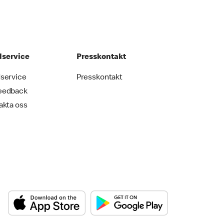
service
Presskontakt
service
Presskontakt
eedback
akta oss