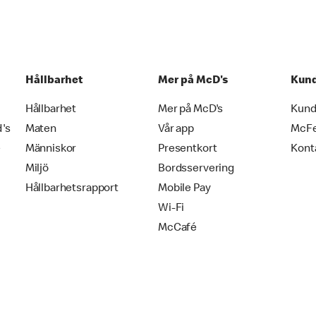
Hållbarhet
Mer på McD's
Kund
Hållbarhet
Mer på McD's
Kund
d's
Maten
Vår app
McF
e
Människor
Presentkort
Kont
Miljö
Bordsservering
Hållbarhetsrapport
Mobile Pay
Wi-Fi
McCafé