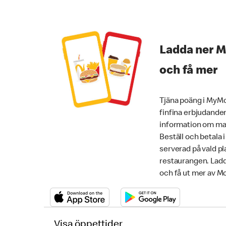
Ladda ner 
och få mer
Tjäna poäng i MyMc
finfina erbjudanden
information om mat
Beställ och betala 
serverad på vald pla
restaurangen. Lad
och få ut mer av M
Visa öppettider