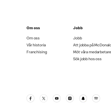
Om oss
Jobb
Om oss
Jobb
Vår historia
Att jobba på McDonal
Franchising
Möt våra medarbetar
Sök jobb hos oss