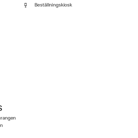
Beställningskiosk
s
aurangen
an