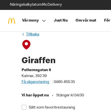
Näringskalkylatorn
McDelivery
Vår meny
Just Nu
Om vår mat
För
Tillbaka
Giraffen
Polhemsgatan 6
Kalmar, 392 39
Få väganvisning
0480-855 35
Vi har öppet nu
•
Stänger kl 04:00
Sätt som favoritrestaurang