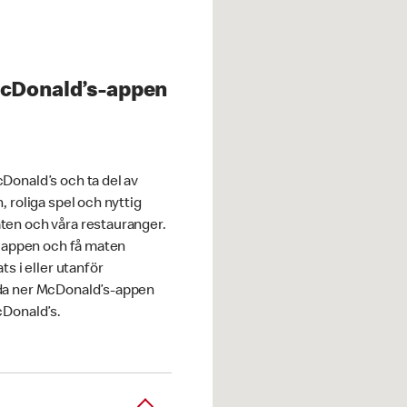
McDonald’s-appen
Donald’s och ta del av
, roliga spel och nyttig
en och våra restauranger.
i appen och få maten
ts i eller utanför
da ner McDonald’s-appen
cDonald’s.