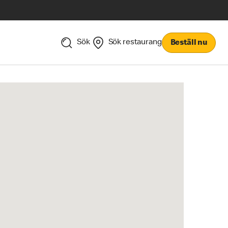
Sök
Sök restaurang
Beställ nu