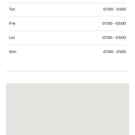
Thursday 07:00 - 01:00
Tor
07:00 - 01:00
Friday 07:00 - 03:00
Fre
07:00 - 03:00
Saturday 07:00 - 03:00
Lör
07:00 - 03:00
Sunday 07:00 - 01:00
Sön
07:00 - 01:00