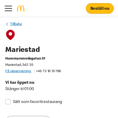
Beställ nu
Tillbaka
Mariestad
Hammarsmedsgatan 31
Mariestad, 542 35
Få väganvisning
+46 73 18 19 786
Vi har öppet nu
Stänger kl 01:00
Sätt som favoritrestaurang