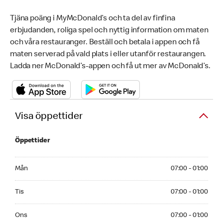
Tjäna poäng i MyMcDonald’s och ta del av finfina
erbjudanden, roliga spel och nyttig information om maten
och våra restauranger. Beställ och betala i appen och få
maten serverad på vald plats i eller utanför restaurangen.
Ladda ner McDonald’s-appen och få ut mer av McDonald’s.
Visa öppettider
Öppettider
Monday 07:00 - 01:00
Mån
07:00 - 01:00
Tuesday 07:00 - 01:00
Tis
07:00 - 01:00
Wednesday 07:00 - 01:00
Ons
07:00 - 01:00