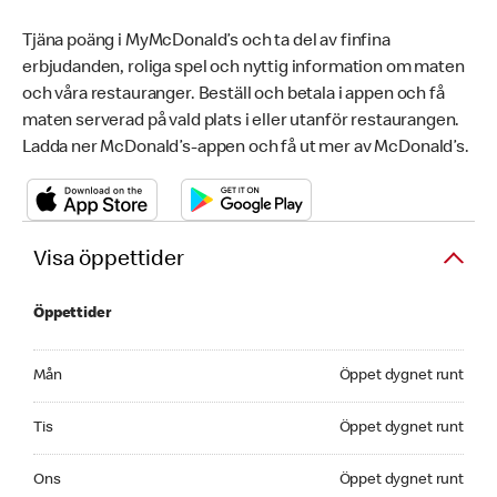
Tjäna poäng i MyMcDonald’s och ta del av finfina
erbjudanden, roliga spel och nyttig information om maten
och våra restauranger. Beställ och betala i appen och få
maten serverad på vald plats i eller utanför restaurangen.
Ladda ner McDonald’s-appen och få ut mer av McDonald’s.
Visa öppettider
Öppettider
Monday Öppet dygnet runt
Mån
Öppet dygnet runt
Tuesday Öppet dygnet runt
Tis
Öppet dygnet runt
Wednesday Öppet dygnet runt
Ons
Öppet dygnet runt