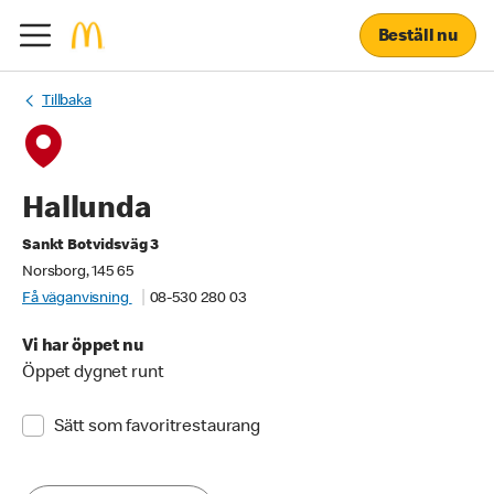
Beställ nu
Tillbaka
Hallunda
Sankt Botvidsväg 3
Norsborg, 145 65
Få väganvisning
08-530 280 03
Vi har öppet nu
Öppet dygnet runt
Sätt som favoritrestaurang