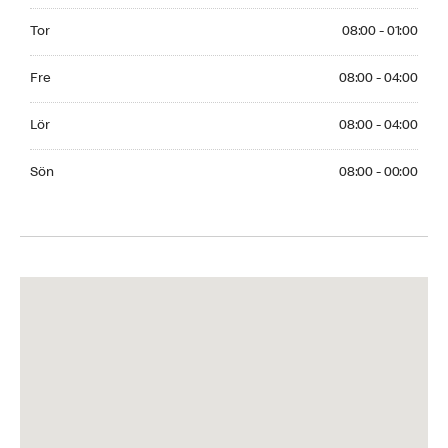
Thursday 08:00 - 01:00
Tor
08:00 - 01:00
Friday 08:00 - 04:00
Fre
08:00 - 04:00
Saturday 08:00 - 04:00
Lör
08:00 - 04:00
Sunday 08:00 - 00:00
Sön
08:00 - 00:00