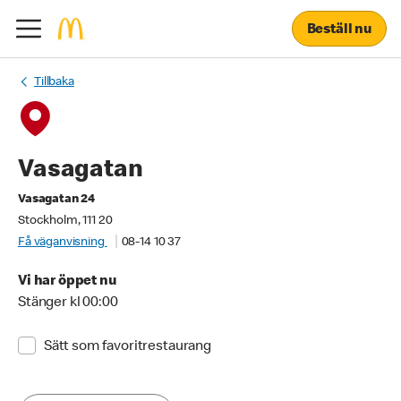
Beställ nu
Tillbaka
Vasagatan
Vasagatan 24
Stockholm, 111 20
Få väganvisning
08-14 10 37
Vi har öppet nu
Stänger kl 00:00
Sätt som favoritrestaurang